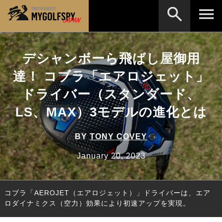
MOST WANTED
テストランキング
デシャンボーら飛ばし屋御用
検索
NEW RELEASES
達！ コブラ「エアロジェット」
新製品情報
ドライバー（スタンダード、
HOW TO
ゴルフ上達・実践テクニック
※メーカー名やクラブ名など、検索したい事柄を入
力してください。
LS、MAX）3モデルの進化とは
LAB
テスト・データ検証
Golf News
ゴルフニュース
BY
TONY COVEY
REVIEWS
January 20, 2023
製品レビュー
DRIVERS
ドライバー
コブラ「AEROJET（エアロジェット）」ドライバーは、エア
FAIRWAY WOODS
フェアウェイウッド
ロダイナミクス（空力）効果により初速アップを実現。
HYBRIDS
ハイブリッド