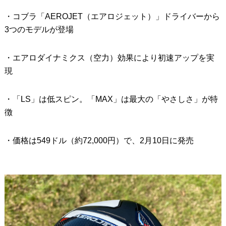
・コブラ「AEROJET（エアロジェット）」ドライバーから
IRONS
アイアン
3つのモデルが登場
WEDGES
ウェッジ
・エアロダイナミクス（空力）効果により初速アップを実
PUTTERS
パター
現
OTHER
その他
・「LS」は低スピン。「MAX」は最大の「やさしさ」が特
Editor’s Picks
編集部のおすすめ
徴
Our Team
私たちのチーム
・価格は549ドル（約72,000円）で、2月10日に発売
Our Mission
私たちの使命
ABOUT US
MyGolfSpyJapanとは？