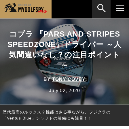
MOST WANTED
テストランキング
コブラ 『PARS AND STRIPES
検索
NEW RELEASES
SPEEDZONE』ドライバー ～人
新製品情報
気間違いなし？の注目ポイント
HOW TO
ゴルフ上達・実践テクニック
※メーカー名やクラブ名など、検索したい事柄を入
力してください。
～
LAB
テスト・データ検証
Golf News
ゴルフニュース
BY
TONY COVEY
REVIEWS
July 02, 2020
製品レビュー
DRIVERS
ドライバー
歴代最高のルックス？性能はさる事ながら、フジクラの
FAIRWAY WOODS
フェアウェイウッド
「Ventus Blue」シャフトの装備にも注目！！
HYBRIDS
ハイブリッド