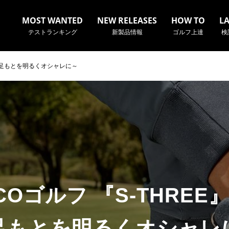
MOST WANTED
NEW RELEASES
HOW TO
L
テストランキング
新製品情報
ゴルフ上達
検
 ～足もとを明るくオシャレに～
名やクラブ名など、検索したい事柄を入力してください。
COゴルフ 『S-THRE
足もとを明るくオシャレ