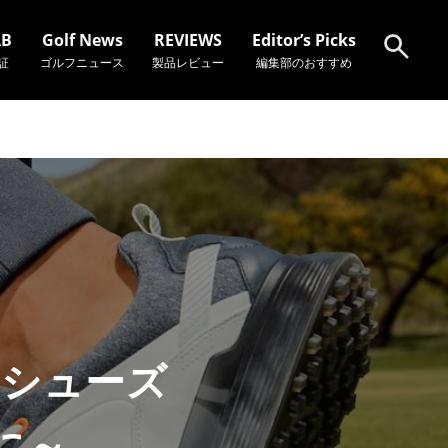
AB
Golf News
REVIEWS
Editor’s Picks
証
ゴルフニュース
製品レビュー
編集部のおすすめ
検索
E』シューズ
に～