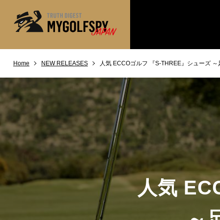
Home
NEW RELEASES
人気 ECCOゴルフ 『S-THREE』シューズ
MOST WANTED
テストランキング
NEW RELEASES
新製品情報
※メーカー
HOW TO
ゴルフ上達・実践テクニック
LAB
テスト・データ検証
Golf News
ゴルフニュース
REVIEWS
製品レビュー
人気 EC
DRIVERS
ドライバー
FAIRWAY WOODS
～
フェアウェイウッド