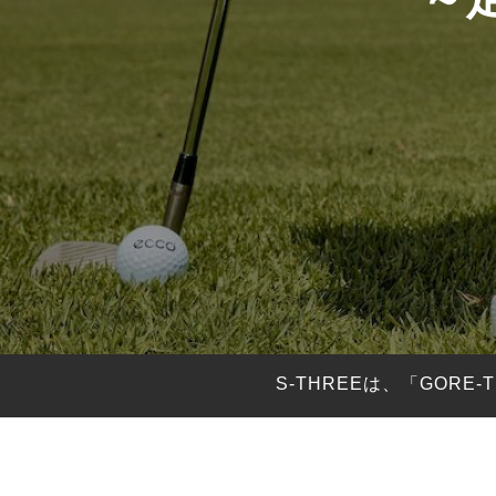
HYBRIDS
ハイブリッド
IRONS
アイアン
WEDGES
ウェッジ
PUTTERS
パター
OTHER
その他
Editor’s Picks
編集部のおすすめ
Our Team
私たちのチーム
Our Mission
私たちの使命
S-THREEは、「GOR
ABOUT US
MyGolfSpyJapanとは？