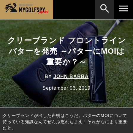
MOST WANTED
テストランキング
クリーブランド フロントライン
検索
NEW RELEASES
新製品情報
パターを発売 ～パターにMOIは
HOW TO
ゴルフ上達・実践テクニック
※メーカー名やクラブ名など、検索したい事柄を入
重要か？～
力してください。
LAB
テスト・データ検証
BY
JOHN BARBA
Golf News
ゴルフニュース
September 03, 2019
REVIEWS
製品レビュー
DRIVERS
ドライバー
クリーブランドが出した声明はこうだ。パターのMOIについて
FAIRWAY WOODS
フェアウェイウッド
持っている知識なんてぜんぶ忘れちまえ！それがなにより重要
だと。
HYBRIDS
ハイブリッド