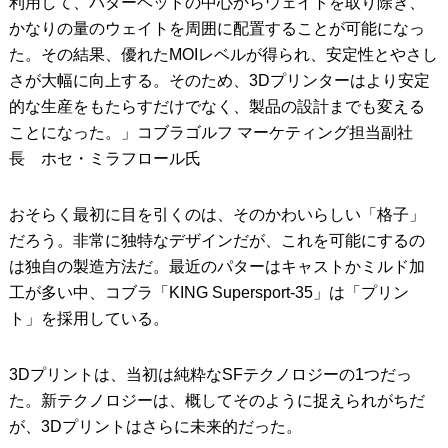
利用して、パターヘッドの中心からウェイトを取り除き、
かなりの量のウェイトを周囲に配置することが可能になっ
た。その結果、優れたMOIレベルが得られ、安定性とやさし
さが大幅に向上する。そのため、3Dプリンターはより安定
的な生産をもたらすだけでなく、製品の設計までも変える
ことになった。」コブラゴルフ マーケティング担当副社
長 ホセ・ミラフロール氏
おそらく最初に目を引くのは、そのかわいらしい「格子」
だろう。非常に独特なデザインだが、これを可能にするの
は独自の製造方法だ。最近のパターはキャストかミルド加
工が多い中、コブラ「KING Supersport-35」は「プリン
ト」を採用している。
3Dプリントは、当初は純粋なSFテクノロジーの1つだっ
た。新テクノロジーは、概してそのように捉えられがちだ
が、3Dプリントはさらに未来的だった。