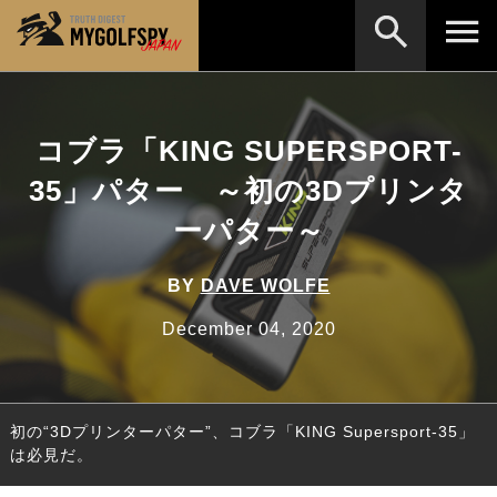
MOST WANTED
テストランキング
コブラ「KING SUPERSPORT-
検索
NEW RELEASES
新製品情報
35」パター ～初の3Dプリンタ
HOW TO
ゴルフ上達・実践テクニック
※メーカー名やクラブ名など、検索したい事柄を入
ーパター～
力してください。
LAB
テスト・データ検証
BY
DAVE WOLFE
Golf News
ゴルフニュース
December 04, 2020
REVIEWS
製品レビュー
DRIVERS
ドライバー
初の“3Dプリンターパター”、コブラ「KING Supersport-35」
FAIRWAY WOODS
フェアウェイウッド
は必見だ。
HYBRIDS
ハイブリッド