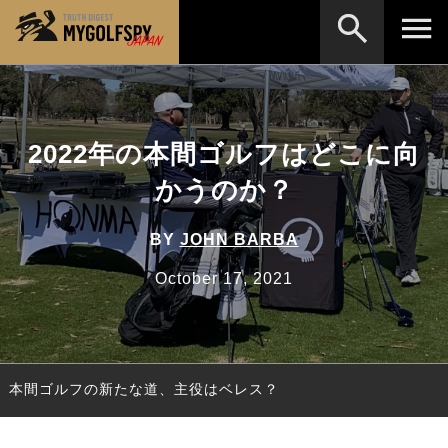
MOST WANTED
テストランキング
検索
NEW RELEASES
2022年の本間ゴルフはどこに向
新製品情報
かうのか？
HOW TO
ゴルフ上達・実践テクニック
※メーカー名やクラブ名など、検索したい事柄を入
力してください。
LAB
テスト・データ検証
BY
JOHN BARBA
Golf News
ゴルフニュース
October 17, 2021
REVIEWS
製品レビュー
DRIVERS
ドライバー
本間ゴルフの新たな道、主役はベレス？
FAIRWAY WOODS
フェアウェイウッド
HYBRIDS
ハイブリッド