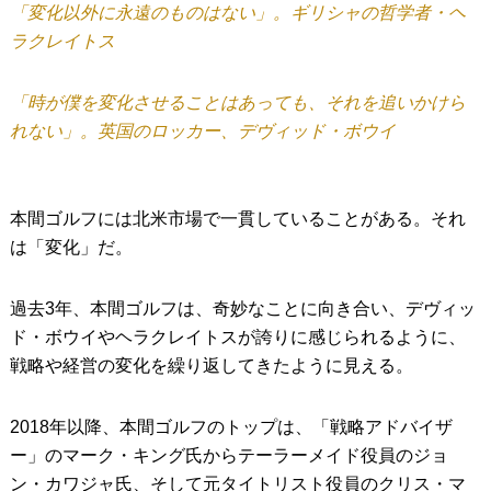
「変化以外に永遠のものはない」。ギリシャの哲学者・ヘ
IRONS
アイアン
ラクレイトス
WEDGES
ウェッジ
「時が僕を変化させることはあっても、それを追いかけら
PUTTERS
れない」。英国のロッカー、デヴィッド・ボウイ
パター
OTHER
その他
本間ゴルフには北米市場で一貫していることがある。それ
Editor’s Picks
編集部のおすすめ
は「変化」だ。
Our Team
私たちのチーム
過去3年、本間ゴルフは、奇妙なことに向き合い、デヴィッ
Our Mission
私たちの使命
ド・ボウイやヘラクレイトスが誇りに感じられるように、
ABOUT US
MyGolfSpyJapanとは？
戦略や経営の変化を繰り返してきたように見える。
2018年以降、本間ゴルフのトップは、「戦略アドバイザ
ー」のマーク・キング氏からテーラーメイド役員のジョ
ン・カワジャ氏、そして元タイトリスト役員のクリス・マ