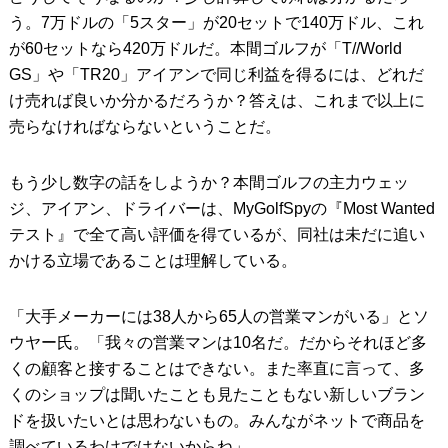
う。7万ドルの「5スター」が20セットで140万ドル、これ
が60セットなら420万ドルだ。本間ゴルフが「T//World
GS」や「TR20」アイアンで同じ利益を得るには、どれだ
け売れば良いか分かるだろうか？答えは、これまで以上に
売らなければならないということだ。
もう少し数字の話をしようか？本間ゴルフの主力ウェッ
ジ、アイアン、ドライバーは、MyGolfSpyの『Most Wanted
テスト』で全て高い評価を得ているが、同社は未だに追い
かける立場であることは理解している。
「大手メーカーには38人から65人の営業マンがいる」とソ
ウヤー氏。「我々の営業マンは10名だ。だからそれほど多
くの顧客と接することはできない。また率直に言って、多
くのショップは聞いたことも見たこともない新しいブラン
ドを扱いたいとは思わないもの。みんながネットで商品を
調べているわけではないからね」。