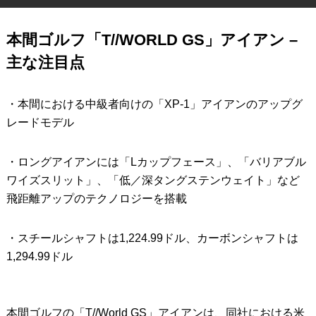
IRONS
アイアン
本間ゴルフ「T//WORLD GS」アイアン –
WEDGES
ウェッジ
主な注目点
PUTTERS
パター
・本間における中級者向けの「XP-1」アイアンのアップグ
OTHER
その他
レードモデル
Editor’s Picks
編集部のおすすめ
・ロングアイアンには「Lカップフェース」、「バリアブル
Our Team
私たちのチーム
ワイズスリット」、「低／深タングステンウェイト」など
飛距離アップのテクノロジーを搭載
Our Mission
私たちの使命
ABOUT US
MyGolfSpyJapanとは？
・スチールシャフトは1,224.99ドル、カーボンシャフトは
1,294.99ドル
本間ゴルフの「T//World GS」アイアンは、同社における米