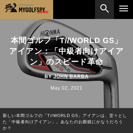
MOST WANTED
テストランキング
本間ゴルフ「T//WORLD GS」
検索
NEW RELEASES
新製品情報
アイアン：「中級者向けアイア
HOW TO
ゴルフ上達・実践テクニック
※メーカー名やクラブ名など、検索したい事柄を入
ン」のスピード革命
力してください。
LAB
テスト・データ検証
BY
JOHN BARBA
Golf News
ゴルフニュース
May 02, 2021
REVIEWS
製品レビュー
DRIVERS
ドライバー
新しい本間ゴルフの「T//WORLD GS」アイアンは、堂々とし
FAIRWAY WOODS
フェアウェイウッド
た「中級者向けアイアン」。あなたのお眼鏡にかなうだろう
か？
HYBRIDS
ハイブリッド