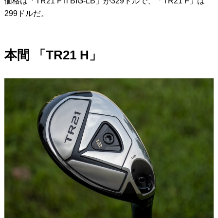
価格は「TR21 FTi BIG-LB」が329ドルで、「TR21 F」は
299ドルだ。
本間 「TR21 H」