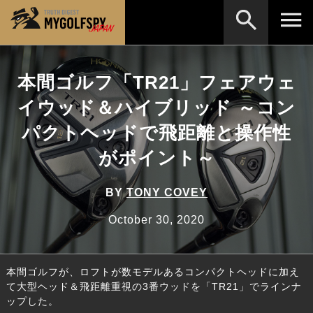
MOST WANTED
テストランキング
本間ゴルフ「TR21」フェアウェ
検索
NEW RELEASES
イウッド＆ハイブリッド ～コン
新製品情報
パクトヘッドで飛距離と操作性
HOW TO
ゴルフ上達・実践テクニック
※メーカー名やクラブ名など、検索したい事柄を入
力してください。
がポイント～
LAB
テスト・データ検証
Golf News
ゴルフニュース
BY
TONY COVEY
REVIEWS
October 30, 2020
製品レビュー
DRIVERS
ドライバー
本間ゴルフが、ロフトが数モデルあるコンパクトヘッドに加え
FAIRWAY WOODS
フェアウェイウッド
て大型ヘッド＆飛距離重視の3番ウッドを「TR21」でラインナ
ップした。
HYBRIDS
ハイブリッド