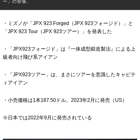
ー」の登場。
IRONS
アイアン
・ミズノが「JPX 923 Forged（JPX 923フォージド）」と
WEDGES
ウェッジ
「JPX 923 Tour（JPX 923ツアー）」を発表した
PUTTERS
パター
・「JPX923フォージド」は『一体成型鍛造製法』による上
OTHER
その他
級者向け飛び系アイアン
Editor’s Picks
編集部のおすすめ
・「JPX923ツアー」は、まさにツアーを意識したキャビテ
Our Team
私たちのチーム
ィアイアン
Our Mission
私たちの使命
・小売価格は1本187.50ドル。2023年2月に発売（US）
ABOUT US
MyGolfSpyJapanとは？
※日本では2022年9月に発売されている