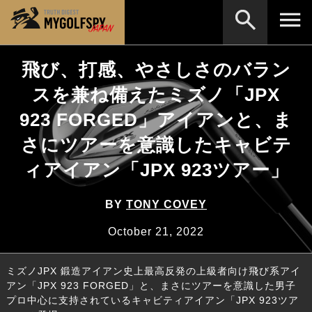
飛び、打感、やさしさのバラン
MOST WANTED
テストランキング
スを兼ね備えたミズノ「JPX
検索
NEW RELEASES
新製品情報
923 FORGED」アイアンと、ま
HOW TO
ゴルフ上達・実践テクニック
※メーカー名やクラブ名など、検索したい事柄を入
さにツアーを意識したキャビテ
力してください。
LAB
テスト・データ検証
ィアイアン「JPX 923ツアー」
Golf News
ゴルフニュース
BY
TONY COVEY
REVIEWS
製品レビュー
October 21, 2022
DRIVERS
ドライバー
ミズノJPX 鍛造アイアン史上最高反発の上級者向け飛び系アイ
FAIRWAY WOODS
フェアウェイウッド
アン「JPX 923 FORGED」と、まさにツアーを意識した男子
プロ中心に支持されているキャビティアイアン「JPX 923ツア
HYBRIDS
ハイブリッド