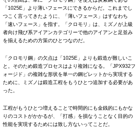
「1025E」より薄いフェースにできるからだ。これまでし
つこく言ってきたように、「薄いフェース」はすなわち
「速いフェース」を指す。「クロモリ」は、ミズノが上級
者向け飛び系アイアンカテゴリーで他のアイアンと足並み
を揃えるための方策のひとつなのだ。
「クロモリ鋼」の欠点は「1025E」よりも鍛造が難しいこ
と。そのため鍛造プロセスはより複雑になる。「JPX932フ
ォージド」の複雑な形状を単一の鋼ビレットから実現する
ために、ミズノは鍛造工程をもうひとつ追加する必要があ
った。
工程がもうひとつ増えることで時間的にも金銭的にもかな
りのコストがかかるが、「打感」を損なうことなく目的の
性能を実現するためには致し方ないってことだ。