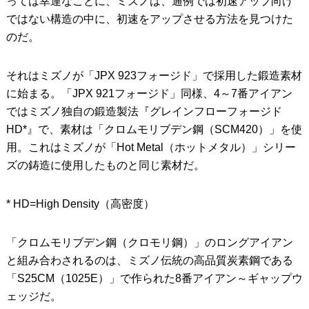
っては幸運なことに、ミズノは、通例では初速アップ向け
ではない構造の中に、初速をアップさせる方法を見つけた
のだ。
それはミズノが「JPX 923フォージド」で採用した鍛造素材
に始まる。「JPX 921フォージド」同様、4～7番アイアン
ではミズノ独自の鍛造製法『グレインフローフォージド
HD*』で、素材は「クロムモリブデン鋼（SCM420）」を使
用。これはミズノが「Hot Metal（ホットメタル）」シリー
ズの鋳造に使用したものと同じ素材だ。
* HD=High Density（高密度）
「クロムモリブデン鋼（クロモリ鋼）」のロングアイアン
と組み合わされるのは、ミズノ伝統の高品質炭素鋼である
「S25CM（1025E）」で作られた8番アイアン～ギャップウ
ェッジだ。