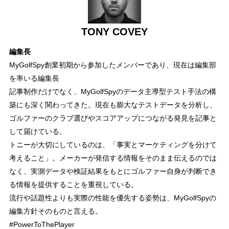
TONY COVEY
編集長
MyGolfSpy創業初期から参加したメンバーであり、現在は編集部
を率いる編集長
記事制作だけでなく、MyGolfSpyのデータ主導型テスト手法の構
築にも深く関わってきた。現在も膨大なテストデータを分析し、
ゴルファーのクラブ選びやスコアアップにつながる発見を記事と
して届けている。
トニーが大切にしているのは、「事実とマーケティングを分けて
考えること」。メーカーが発信する情報をそのまま伝えるのでは
なく、実測データや検証結果をもとにゴルファー自身が判断でき
る情報を提供することを重視している。
流行や話題性よりも実際の性能を優先する姿勢は、MyGolfSpyの
編集方針そのものと言える。
#PowerToThePlayer