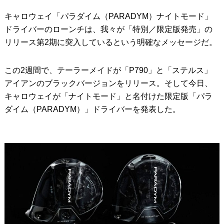
キャロウェイ「パラダイム（PARADYM）ナイトモード」
IRONS
アイアン
ドライバーのローンチは、我々が「特別／限定版発売」の
WEDGES
ウェッジ
リリース第2期に突入しているという明確なメッセージだ。
PUTTERS
パター
この2週間で、テーラーメイドが「P790」と「ステルス」
OTHER
その他
アイアンのブラックバージョンをリリース。そして今日、
キャロウェイが「ナイトモード」と名付けた限定版「パラ
Editor’s Picks
編集部のおすすめ
ダイム（PARADYM）」ドライバーを発表した。
Our Team
私たちのチーム
Our Mission
私たちの使命
ABOUT US
MyGolfSpyJapanとは？