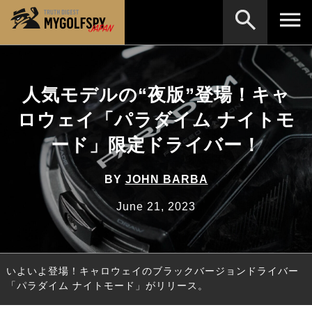
MOST WANTED
テストランキング
人気モデルの“夜版”登場！キャ
検索
NEW RELEASES
新製品情報
ロウェイ「パラダイム ナイトモ
HOW TO
ゴルフ上達・実践テクニック
※メーカー名やクラブ名など、検索したい事柄を入
ード」限定ドライバー！
力してください。
LAB
テスト・データ検証
BY
JOHN BARBA
Golf News
ゴルフニュース
June 21, 2023
REVIEWS
製品レビュー
DRIVERS
ドライバー
いよいよ登場！キャロウェイのブラックバージョンドライバー
FAIRWAY WOODS
フェアウェイウッド
「パラダイム ナイトモード」がリリース。
HYBRIDS
ハイブリッド