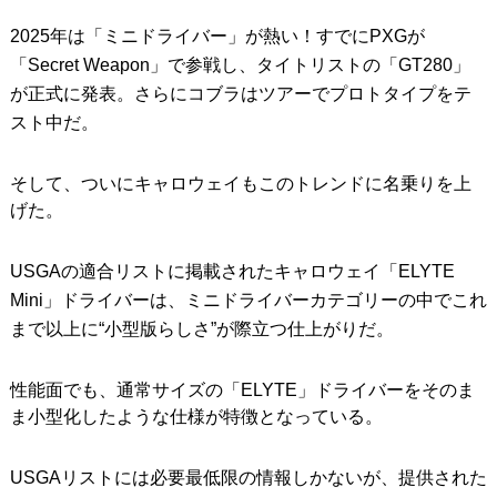
2025年は「ミニドライバー」が熱い！すでにPXGが
IRONS
アイアン
「Secret Weapon」で参戦し、タイトリストの「GT280」
WEDGES
ウェッジ
が正式に発表。さらにコブラはツアーでプロトタイプをテ
スト中だ。
PUTTERS
パター
OTHER
その他
そして、ついにキャロウェイもこのトレンドに名乗りを上
げた。
Editor’s Picks
編集部のおすすめ
Our Team
USGAの適合リストに掲載されたキャロウェイ「ELYTE
私たちのチーム
Mini」ドライバーは、ミニドライバーカテゴリーの中でこれ
Our Mission
私たちの使命
まで以上に“小型版らしさ”が際立つ仕上がりだ。
ABOUT US
MyGolfSpyJapanとは？
性能面でも、通常サイズの「ELYTE」ドライバーをそのま
ま小型化したような仕様が特徴となっている。
USGAリストには必要最低限の情報しかないが、提供された