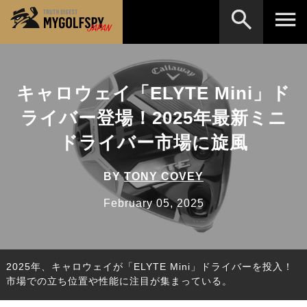
MOST WANTED
テストランキング
キャロウェイ「ELYTE Mini」ド
検索
NEW RELEASES
新製品情報
ライバー登場！2025年最新ミニ
HOW TO
ゴルフ上達・実践テクニック
※メーカー名やクラブ名など、検索したい事柄を入
ドライバー市場に旋風
力してください。
LAB
テスト・データ検証
BY
TONY COVEY
Golf News
ゴルフニュース
February 05, 2025
REVIEWS
製品レビュー
DRIVERS
ドライバー
2025年、キャロウェイが「ELYTE Mini」ドライバーを投入！
FAIRWAY WOODS
フェアウェイウッド
市場での立ち位置や性能に注目が集まっている。
HYBRIDS
ハイブリッド