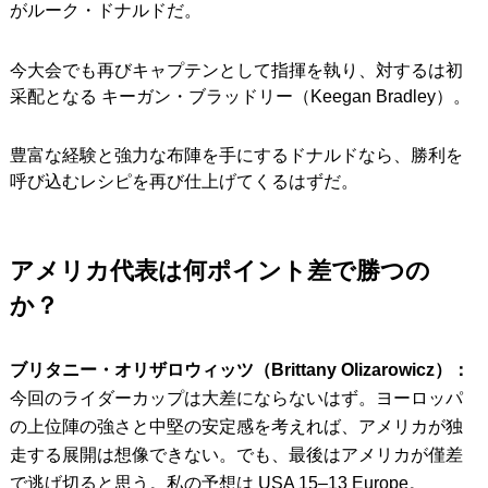
がルーク・ドナルドだ。
今大会でも再びキャプテンとして指揮を執り、対するは初
采配となる キーガン・ブラッドリー（Keegan Bradley）。
豊富な経験と強力な布陣を手にするドナルドなら、勝利を
呼び込むレシピを再び仕上げてくるはずだ。
アメリカ代表は何ポイント差で勝つの
か？
ブリタニー・オリザロウィッツ（Brittany Olizarowicz）：
今回のライダーカップは大差にならないはず。ヨーロッパ
の上位陣の強さと中堅の安定感を考えれば、アメリカが独
走する展開は想像できない。でも、最後はアメリカが僅差
で逃げ切ると思う。私の予想は USA 15–13 Europe。