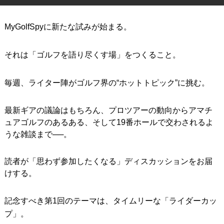
IRONS
アイアン
MyGolfSpyに新たな試みが始まる。
WEDGES
ウェッジ
それは「ゴルフを語り尽くす場」をつくること。
PUTTERS
パター
OTHER
その他
毎週、ライター陣がゴルフ界の“ホットトピック”に挑む。
Editor’s Picks
編集部のおすすめ
最新ギアの議論はもちろん、プロツアーの動向からアマチ
Our Team
ュアゴルフのあるある、そして19番ホールで交わされるよ
私たちのチーム
うな雑談まで──。
Our Mission
私たちの使命
読者が「思わず参加したくなる」ディスカッションをお届
ABOUT US
MyGolfSpyJapanとは？
けする。
記念すべき第1回のテーマは、タイムリーな「ライダーカッ
プ」。