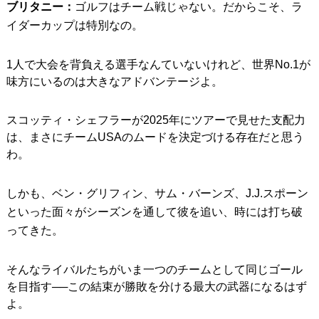
ブリタニー：
ゴルフはチーム戦じゃない。だからこそ、ラ
イダーカップは特別なの。
1人で大会を背負える選手なんていないけれど、世界No.1が
味方にいるのは大きなアドバンテージよ。
スコッティ・シェフラーが2025年にツアーで見せた支配力
は、まさにチームUSAのムードを決定づける存在だと思う
わ。
しかも、ベン・グリフィン、サム・バーンズ、J.J.スポーン
といった面々がシーズンを通して彼を追い、時には打ち破
ってきた。
そんなライバルたちがいま一つのチームとして同じゴール
を目指す──この結束が勝敗を分ける最大の武器になるはず
よ。