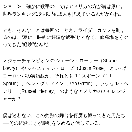
ショーン：
確かに数字の上ではアメリカの方が層は厚い。
世界ランキング13位以内に8人も抱えているんだからね。
でも、そんなことは毎回のことさ。ライダーカップを制す
るのは、“夏に一時的に好調な選手”じゃなく、修羅場をくぐ
ってきた“経験”なんだ。
メジャーチャンピオンの シェーン・ローリー（Shane
Lowry） や ジャスティン・ローズ（Justin Rose） といった
ヨーロッパの実績組か、それとも J.J.スポーン（J.J.
Spaun）、ベン・グリフィン（Ben Griffin）、ラッセル・ヘ
ンリー（Russell Henley） のようなアメリカのチャレンジ
ャーか？
僕は迷わない。この灼熱の舞台を何度も戦ってきた男たち
──その経験こそが勝利を決めると信じている。