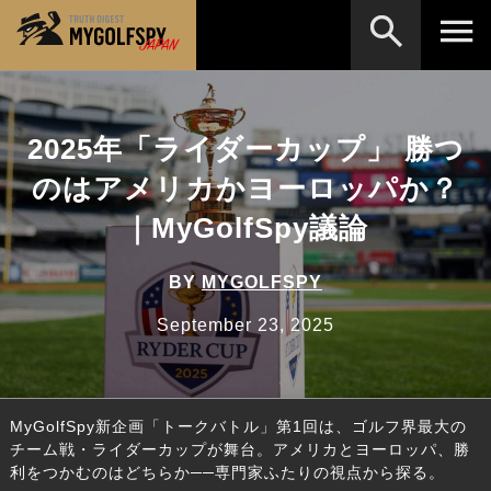
MOST WANTED
テストランキング
2025年「ライダーカップ」 勝つ
検索
NEW RELEASES
新製品情報
のはアメリカかヨーロッパか？
HOW TO
ゴルフ上達・実践テクニック
※メーカー名やクラブ名など、検索したい事柄を入
｜MyGolfSpy議論
力してください。
LAB
テスト・データ検証
BY
MYGOLFSPY
Golf News
ゴルフニュース
September 23, 2025
REVIEWS
製品レビュー
DRIVERS
ドライバー
MyGolfSpy新企画「トークバトル」第1回は、ゴルフ界最大の
FAIRWAY WOODS
フェアウェイウッド
チーム戦・ライダーカップが舞台。アメリカとヨーロッパ、勝
利をつかむのはどちらか──専門家ふたりの視点から探る。
HYBRIDS
ハイブリッド