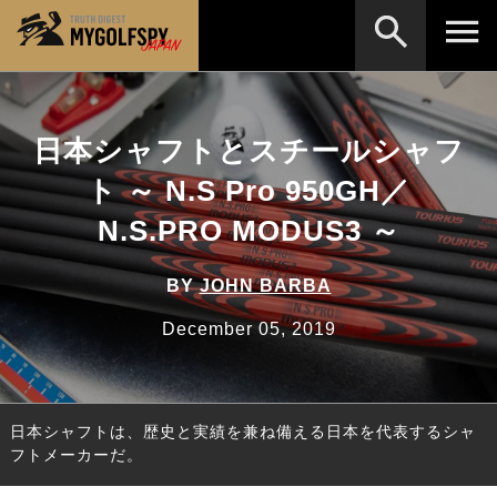
MOST WANTED
テストランキング
日本シャフトとスチールシャフ
検索
NEW RELEASES
新製品情報
ト ～ N.S Pro 950GH／
HOW TO
ゴルフ上達・実践テクニック
※メーカー名やクラブ名など、検索したい事柄を入
N.S.PRO MODUS3 ～
力してください。
LAB
テスト・データ検証
BY
JOHN BARBA
Golf News
ゴルフニュース
December 05, 2019
REVIEWS
製品レビュー
DRIVERS
ドライバー
日本シャフトは、歴史と実績を兼ね備える日本を代表するシャ
FAIRWAY WOODS
フェアウェイウッド
フトメーカーだ。
HYBRIDS
ハイブリッド