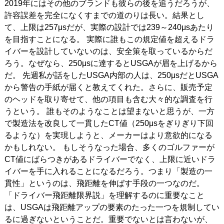
2019年にはその他のブランドも彼らの後を追うだろうが、
許容誤差を完全になくすまでの道のりは長い。結果とし
て、上限は257μsだが、実際の設計では239～240μsあたり
を目指すことになる。 実際に誰もこの規定値を超えるドラ
イバーを設計していないのは、安全策を取っているからだ
ろう。なぜなら、250μsに達するとUSGAが眉を上げるから
だ。 先週私が話をしたUSGA内部の人は、250μsだとUSGA
から警告の手紙が届くと教えてくれた。さらに、販売予定
のヘッドを取り寄せて、他の項目も含む大々的な調査を行
うという。 誰もそのようなことは望まないと思うが、一方
で製造法を改良して一貫したCT値（250μsをぎりぎり下回
るような）を実現しようと、メーカーはより意欲的になる
かもしれない。 もしそうなった場合、多くのゴルファーが
CT値にばらつきがあるドライバーでなく、上限に近いドラ
イバーを手に入れることになるだろう。つまり「製造の一
貫性」というのは、飛距離を伸ばす手段の一つなのだ。
「ドライバー飛距離限界説」を理解するのに重要なこと
は、USGAは飛距離アップの要素のたった一つを規制してい
るに過ぎないということだ。重要でないとは言わないが、