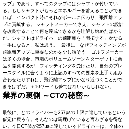
ラブ」であり、すべてのクラブにはシャフトが付いてい
る。もしシャフトがもっとエネルギーを蓄えることができ
れば、インパクト時にそれがボールに伝わり、飛距離アッ
プに貢献する。 シャフトメーカーでさえ、シャフトの設計
を改良することで何を達成できるかを理解し始めたばかり
だ。シャフトはドライバーの飛距離を「開拓する」次なる
一手になると、私は思う。 最後に、なぜフィッティングが
飛距離アップに重要なのかを少し話そう。 ゴルフメーカー
は多くの場合、市場のボリュームゾーンをターゲットに商
品を開発するが、フィッティングを受けたり、自分のプレ
ースタイルに合うように上記のすべての要素を上手く組み
合わせたりすれば、飛距離アップにかなり近づくことがで
きるはずだ。＋10ヤードも夢ではないかもしれない。
業界の裏側 ～CT
の秘密～
最後に、どのドライバーも257μsの上限に達しているという
仮定に戻ろう。そんなのは馬鹿げていると言わざるを得な
い。今日CT値が257μsに達しているドライバーは、全体の