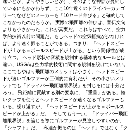
速いとか、よりやさしいとか）、そのような神話が蔓延し
ているにもかかわらず、ここ10年近くのドライバーカテゴ
リーでなぜどのメーカーも「10ヤード伸びる」と確約して
こなかったのだろうか。 実際の飛距離の伸びは、宣伝文句
よりも小さかった。これが真実だ。 これらはすべて、空力
学的技術以前の問題だ。もしヘッドの空気抵抗が少なけれ
ば、より速く振ることができる。つまり、「ヘッドスピー
ドが上がる＝ボールスピードが上がる」という関係性が成
り立つ。 ヘッド形状や容積を規制する基本的なルールとは
違い、USGAは空力学的技術に関する規制を設けていない。
ここでもやはり飛距離のメリットは小さく、ヘッドスピー
ドが速いゴルファーが圧倒的に有利だが、その小さいメリ
ットでも「ドライバー飛距離限界説」を封じるには十分だ
ろう。 飛距離に貢献する別の要素に、「重量」がある。軽
いクラブを使うとヘッドスピードが速くなるゴルファーも
いる。繰り返すが、「ヘッドスピードが上がる＝ボールス
ピードが上がる」だ。 そしてもう一点、「ドライバー飛距
離限界説」を論じる際にゴルファーが見逃しやすいのが、
「シャフト」だ。 私達が振るのは「ヘッド」ではなく「ク