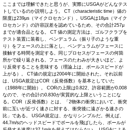
ここまでは理解できたと思うが、実際にUSGAがどんなテス
トしているのか説明しよう。 CT（characteristic time）値の
限度は239μs（マイクロセカンド）。USGAは18μs（マイク
ロセカンド）の許容誤差を認めているため、その合計257μ
までが適合品となる。 CT 値の測定方法は、ゴルフクラブを
テスト装置に装着し、ペンデュラム（振り子のような重
り）をフェースの上に落とし、ペンデュラムがフェースに
接触する時間を測定する。同じプロセスがフェースの何箇
所かで繰り返される。フェースのたわみが大きいほど、よ
り反発することを意味する（理論上は、ボールスピードが
上がる）。 CT値の規定は2004年に開始された。それ以前
は、USGA規定はCOR（反発係数）を基本としていた
（1988年に開始）。 CORの上限は0.822、許容範囲が0.008
なので、その合計の0.830が実質的な上限ということにな
る。COR（反発係数）とは、「2物体の衝突において、衝突
前に互いが近づく速さに対する、衝突後に遠ざかる速さの
比」である。 USGA規定は、かなりシンプルだ。例えば、
44.7m/sのヘッドスピードでボールを飛ばしたら、ボールが
反発する速度は37.1m/sを超えてはならない。 USGAによる