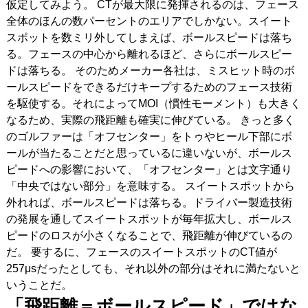
仮定してみよう。 CTが最大限に発揮されるのは、フェース
全体のほんの数パーセントのエリアでしかない。スイート
スポットを数ミリ外してしまえば、ボールスピードは落ち
る。フェースの中心から離れるほど、さらにボールスピー
ドは落ちる。 そのためメーカー各社は、ミスヒット時のボ
ールスピードをできるだけキープするためのフェース技術
を駆使する。それによってMOI（慣性モーメント）も大きく
なるため、実際の飛距離も確実に伸びている。 きっと多く
のゴルファーは「オフセンター」をトゥやヒール下部にボ
ールが当たることだと思っているに違いないが、ボールス
ピードへの影響において、「オフセンター」とは文字通り
「中央ではない部分」を意味する。 スイートスポットから
外れれば、ボールスピードは落ちる。ドライバー製造技術
の発展を通してスイートスポットが毎年拡大し、ボールス
ピードのロスが小さくなることで、飛距離が伸びているの
だ。 要するに、フェースのスイートスポットのCT値が
257μsだったとしても、それ以外の部分はそれに満たないと
いうことだ。
「飛距離＝ボールスピード」ではな