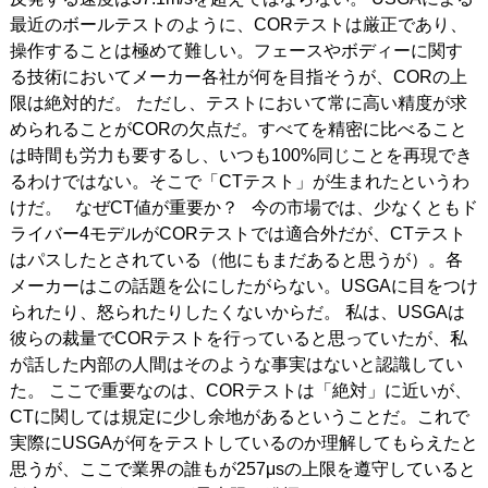
最近のボールテストのように、CORテストは厳正であり、
操作することは極めて難しい。フェースやボディーに関す
る技術においてメーカー各社が何を目指そうが、CORの上
限は絶対的だ。 ただし、テストにおいて常に高い精度が求
められることがCORの欠点だ。すべてを精密に比べること
は時間も労力も要するし、いつも100%同じことを再現でき
るわけではない。そこで「CTテスト」が生まれたというわ
けだ。 なぜCT値が重要か？ 今の市場では、少なくともド
ライバー4モデルがCORテストでは適合外だが、CTテスト
はパスしたとされている（他にもまだあると思うが）。各
メーカーはこの話題を公にしたがらない。USGAに目をつけ
られたり、怒られたりしたくないからだ。 私は、USGAは
彼らの裁量でCORテストを行っていると思っていたが、私
が話した内部の人間はそのような事実はないと認識してい
た。 ここで重要なのは、CORテストは「絶対」に近いが、
CTに関しては規定に少し余地があるということだ。これで
実際にUSGAが何をテストしているのか理解してもらえたと
思うが、ここで業界の誰もが257μsの上限を遵守していると