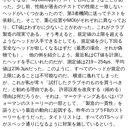
った。少し前、性能が過去のテストでの性能と一致しない
ヘッドがいくつかあったので、第3者機関に送ってテストを
依頼した。そこで、重心位置やMOIがそれぞれに異なってお
り、CT値はわずかに少ないことがわかった。これがクラブ
製造の現実である。 そう考えると、規定値の上限を超える
ようなヘッドが入手できるとしても、規定値を少し下回る
安全なヘッドが欲しくなるはずだ（最悪の場合、それが偽
物でも）。 他の例を紹介しよう。最近私はCT値を計測し
たヘッドを手にいれたのだが、測定値は219～254μs、平均
値は236.3μsだった。このように、すべてのヘッドが規定の
上限にあることは不可能なのだ。 横道に逸れてしまった
が、これが私が常々「試打したクラブそのものを買うべき
だ」と勧める理由である。 許容誤差を改良する（縮める）
理由は何だろうか。 それは、マーケティングあるいはパフ
ォーマンのストーリーの一部として、「製造の一貫性」を
謳うという最近の動向に起因する。昨年のコブラF8のスト
ーリーもそうだった。タイトリストは、すべてのTSヘッド
がスペック通りになるように対策を施しているという。