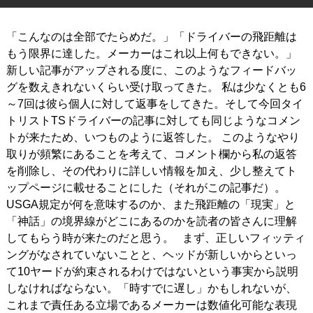
IRONS
アイアン
「こんなのは全部でたらめだ。」「ドライバーの飛距離は
WEDGES
もう限界に達した。メーカーはこれ以上何もできない。」
ウェッジ
新しい記事がアップされる度に、このようなフィードバッ
PUTTERS
パター
グを数えきれないくらい受け取ってきた。 私は少なくとも6
～7回は彼ら個人に対して返事をしてきた。そして今回タイ
OTHER
その他
トリストTSドライバーの記事に対しても同じようなコメン
トが来たため、いつものように返答した。 このようなやり
Editor’s Picks
編集部のおすすめ
取りが頻繁にあることを考えて、コメント欄から私の返答
Our Team
を削除し、その代わりに詳しい情報を加え、少し整えてト
私たちのチーム
ップページに載せることにした（それがこの記事だ）。
Our Mission
私たちの使命
USGA規定が何を意味するのか、また飛距離の「現実」と
「神話」の境界線がどこにあるのかを読者の皆さんに理解
ABOUT US
MyGolfSpyJapanとは？
してもらう時が来たのだと思う。 まず、正しいフィッティ
ングがなされていないことと、ヘッドが新しいからといっ
て10ヤードが約束されるわけではないという事実から説明
しなければならない。「時すでに遅し」かもしれないが、
これまで責任ある立場であるメーカーは数値化可能な表現