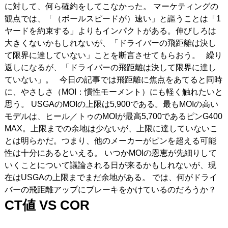
に対して、何ら確約をしてこなかった。 マーケティングの
観点では、「（ボールスピードが）速い」と謳うことは「1
ヤードを約束する」よりもインパクトがある。伸びしろは
大きくないかもしれないが、「ドライバーの飛距離は決し
て限界に達していない」ことを断言させてもらおう。 繰り
返しになるが、「ドライバーの飛距離は決して限界に達し
ていない」。 今日の記事では飛距離に焦点をあてると同時
に、やさしさ（MOI：慣性モーメント）にも軽く触れたいと
思う。 USGAのMOIの上限は5,900である。最もMOIの高い
モデルは、ヒール／トゥのMOIが最高5,700であるピンG400
MAX。上限までの余地は少ないが、上限に達していないこ
とは明らかだ。つまり、他のメーカーがピンを超える可能
性は十分にあるといえる。 いつかMOIの恩恵が先細りして
いくことについて議論される日が来るかもしれないが、現
在はUSGAの上限までまだ余地がある。 では、何がドライ
バーの飛距離アップにブレーキをかけているのだろうか？
CT
値 VS COR