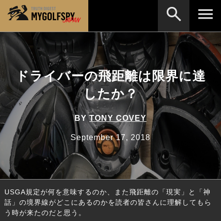
MOST WANTED
テストランキング
検索
NEW RELEASES
ドライバーの飛距離は限界に達
新製品情報
したか？
HOW TO
ゴルフ上達・実践テクニック
※メーカー名やクラブ名など、検索したい事柄を入
力してください。
LAB
テスト・データ検証
BY
TONY COVEY
Golf News
ゴルフニュース
September 17, 2018
REVIEWS
製品レビュー
DRIVERS
ドライバー
USGA規定が何を意味するのか、また飛距離の「現実」と「神
FAIRWAY WOODS
フェアウェイウッド
話」の境界線がどこにあるのかを読者の皆さんに理解してもら
う時が来たのだと思う。
HYBRIDS
ハイブリッド