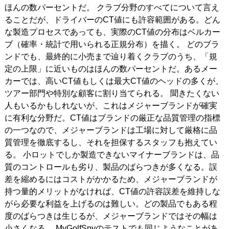
ほんの数パーセントだ。 クラブ分野のすべてについて言え
ることだが、ドライバーのCT値にも許容範囲がある。どん
な製造プロセスであっても、実際のCT値の分布はベルカー
ブ（確率・統計で用いられる正規分布）を描く。 どのブラ
ンドでも、最終的に小売まで辿り着くクラブのうち、「規
定の上限」に近いものはほんの数パーセントだ。あるメー
カーでは、高いCT値もしくは最大CT値のヘッドの多くが、
ツアー部門や特別な顧客に割り当てられる。 聞きたくない
人もいるかもしれないが、これはメジャーブランドが確実
に有利な分野だ。CT値はブランドの厳正な品質管理の指標
の一つなので、メジャーブランドは工場に対して厳格に品
質管理を徹底するし、それを担保するスタッフも抱えてい
る。 小ロットでしか製造できないマイナーブランドは、品
質のコントロールも劣り、製品のばらつきが多くなる。誤
差を縮めるにはコストがかかるため、メジャーブランドが
持つ量的メリットがなければ、CT値の許容誤差を維持しな
がら必要な利益を上げるのは難しい。どの製品でもある程
度のばらつきは生じるが、メジャーブランドではその幅は
小さくなる。 MyGolfSpyのテストでも同じようなことがあ