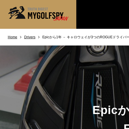
Home
Drivers
Epicから1年 － キャロウェイが3つのROGUEドライバ
MOST WANTED
テストランキング
NEW RELEASES
新製品情報
※メーカー
HOW TO
ゴルフ上達・実践テクニック
LAB
テスト・データ検証
Golf News
ゴルフニュース
REVIEWS
製品レビュー
Epi
DRIVERS
ドライバー
FAIRWAY WOODS
フェアウェイウッド