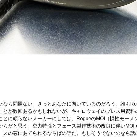
ったなら問題ない。きっとあなたに向いているのだろう。誰もRo
ことが数回あるかもしれないが、キャロウェイのプレス用資料
とに頼らないメーカーにしては、RogueのMOI（慣性モー
からだと思う。空力特性とフェース製作技術の改良に伴いMOI
ースの芯にあてられるならばの話だ。もしそうでないのなら話