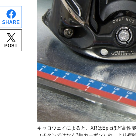
SHARE
POST
キャロウェイによると、XRはEpicほど高
（チタンではなく3軸カーボン）や、より複