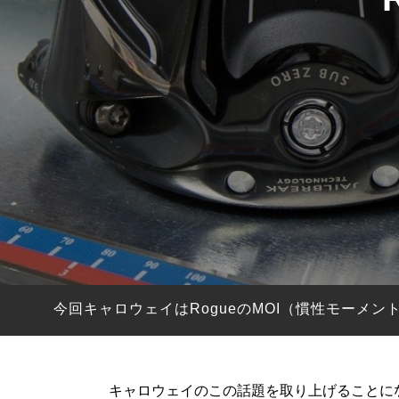
HYBRIDS
ハイブリッド
IRONS
アイアン
WEDGES
ウェッジ
PUTTERS
パター
OTHER
その他
Editor’s Picks
編集部のおすすめ
Our Team
私たちのチーム
Our Mission
私たちの使命
今回キャロウェイはRogueのMOI（慣性モー
ABOUT US
MyGolfSpyJapanとは？
キャロウェイのこの話題を取り上げることに