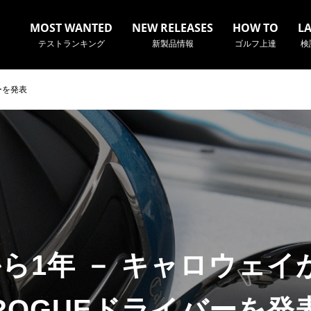
MOST WANTED
NEW RELEASES
HOW TO
L
テストランキング
新製品情報
ゴルフ上達
検
ーを発表
名やクラブ名など、検索したい事柄を入力してください。
cから1年 － キャロウェイ
ROGUEドライバーを発