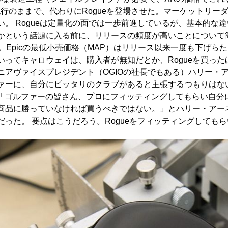
行のままで、代わりにRogueを登場させた。マーケットリーダー
ない。 Rogueは定量化の面では一歩前進しているが、基本的
たかという話題に入る前に、リリースの頻度が高いことについて簡
。Epicの最低小売価格（MAP）はリリース以来一度も下げら
いってキャロウェイは、購入者が無知だとか、Rogueを買っ
ニアヴァイスプレジデント（OGIOの社長でもある）ハリー・
ァーに、自分にピッタリのクラブがあると主張するつもりはな
、 「ゴルファーの皆さん、プロにフィッティングしてもらい自
商品に勝っていなければ買うべきではない。」とハリー・アー
った。 要点はこうだろう。Rogueをフィッティングしても
。