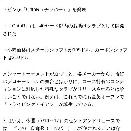
・ピンが「ChipR（チッパー）」を発表
IRONS
アイアン
WEDGES
ウェッジ
・「ChipR」は、40ヤード以内のお助けクラブとして開発
された
PUTTERS
パター
OTHER
その他
・小売価格はスチールシャフトが195ドル、カーボンシャフ
トは210ドル
Editor’s Picks
編集部のおすすめ
Our Team
私たちのチーム
メジャートーナメントが近づくと、各メーカーから、恰好
のプロモーションの舞台とばかりに、コース特有のコンデ
Our Mission
私たちの使命
ィションに対応した特殊なクラブがリリースされるとは珍
ABOUT US
しいことではない。例えば、これまでにも全英オープンで
MyGolfSpyJapanとは？
「ドライビングアイアン」が誕生している。
とはいえ、今週（7/14～17）のセントアンドリュースで
は、ピンの「ChipR（チッパー）」が“使われることはな