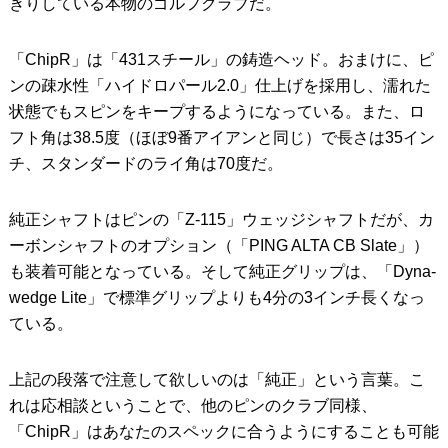
きりしている本物のゴルフクラブだ。
「ChipR」は「431スチール」の鋳造ヘッド。おまけに、ピ
ンの疎水性「ハイドロパール2.0」仕上げを採用し、濡れた
状態でもスピンをキープするようになっている。また、ロ
フト角は38.5度（ほぼ9番アイアンと同じ）で長さは35イン
チ、スタンダードのライ角は70度だ。
純正シャフトはピンの「Z-115」ウェッジシャフトだが、カ
ーボンシャフトのオプション（「PING ALTA CB Slate」）
も装着可能となっている。そして純正グリップは、「Dyna-
wedge Lite」で標準グリップよりも4分の3インチ長くなっ
ている。
上記の段落で注意して欲しいのは「純正」という言葉。こ
れは応相談ということで、他のピンのクラブ同様、
「ChipR」はあなたのスペックに合うようにすることも可能