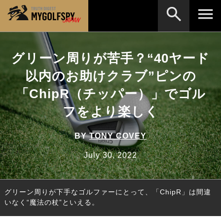
MOST WANTED
テストランキング
グリーン周りが苦手？“40ヤード
検索
NEW RELEASES
以内のお助けクラブ”ピンの
新製品情報
「ChipR（チッパー）」でゴル
HOW TO
ゴルフ上達・実践テクニック
※メーカー名やクラブ名など、検索したい事柄を入
力してください。
フをより楽しく
LAB
テスト・データ検証
Golf News
ゴルフニュース
BY
TONY COVEY
REVIEWS
July 30, 2022
製品レビュー
DRIVERS
ドライバー
グリーン周りが下手なゴルファーにとって、「ChipR」は間違
FAIRWAY WOODS
フェアウェイウッド
いなく“魔法の杖”といえる。
HYBRIDS
ハイブリッド