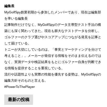
編集長
MyGolfSpy創業初期から参加したメンバーであり、現在は編集部
を率いる編集長
記事制作だけでなく、MyGolfSpyのデータ主導型テスト手法の構
築にも深く関わってきた。現在も膨大なテストデータを分析し、
ゴルファーのクラブ選びやスコアアップにつながる発見を記事と
して届けている。
トニーが大切にしているのは、「事実とマーケティングを分けて
考えること」。メーカーが発信する情報をそのまま伝えるのでは
なく、実測データや検証結果をもとにゴルファー自身が判断でき
る情報を提供することを重視している。
流行や話題性よりも実際の性能を優先する姿勢は、MyGolfSpyの
編集方針そのものと言える。
#PowerToThePlayer
最新の投稿