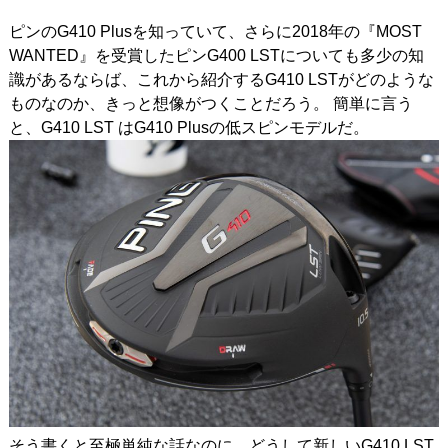
ピンのG410 Plusを知っていて、さらに2018年の『MOST
IRONS
アイアン
WANTED』を受賞したピンG400 LSTについても多少の知
WEDGES
ウェッジ
識があるならば、これから紹介するG410 LSTがどのような
ものなのか、きっと想像がつくことだろう。 簡単に言う
PUTTERS
パター
と、G410 LST はG410 Plusの低スピンモデルだ。
OTHER
その他
Editor’s Picks
編集部のおすすめ
Our Team
私たちのチーム
Our Mission
私たちの使命
ABOUT US
MyGolfSpyJapanとは？
そう書くと至極単純な話なのに、どうして新しいG410 LST