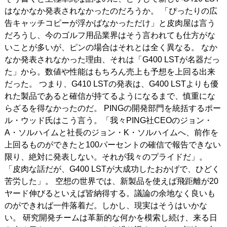
はなかなか発表されなかったのだろうか。 「ぴったりの広
告キャッチコピーが浮かばなかっただけ」と皮肉屋は言う
だろうし、今のゴルフ用品業界はそう言われても仕方がな
いことが多いが、ピンの場合はそれとは全く異なる。 なか
なか発表されなかった理由、それは「G400 LSTが名器だっ
た」から。数値や性能はもちろん売上も予想を上回る出来
だった。 つまり、G410 LSTの発表は、G400 LSTよりも優
れた製品であると確信が持てるようになるまで、慎重にな
らざるを得なかったのだ。 PINGの開発部門を統括するポー
ル・ウッド氏はこう言う。「我々PING社CEOのジョン・
A・ソルハイムと社長のジョン・K・ソルハイムへ、前作を
上回るものができたと100パーセントの確信で報告できない
限り、絶対に発表しない。それが我々のプライドだ」。
「皮肉な話だが、G400 LSTが大成功したおかげで、ひどく
苦労した」。 空想の世界では、新製品を使えば飛距離が20
ヤード伸びるといえば皆納得する。議論の余地なく良いも
のができれば一件落着だ。しかし、現実はそうはいかな
い。 研究開発チームは革新的な何かを模索し続け、来る日