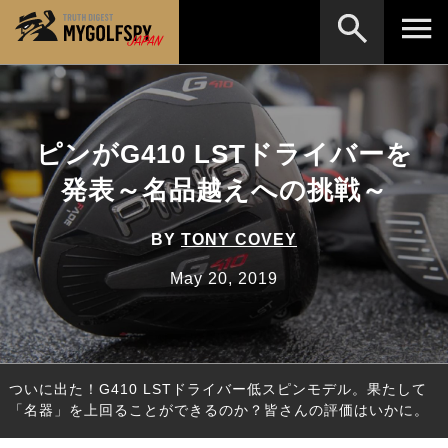
MOST WANTED
テストランキング
検索
NEW RELEASES
ピンがG410 LSTドライバーを
新製品情報
発表～名品越えへの挑戦～
HOW TO
ゴルフ上達・実践テクニック
※メーカー名やクラブ名など、検索したい事柄を入
力してください。
LAB
テスト・データ検証
BY
TONY COVEY
Golf News
ゴルフニュース
May 20, 2019
REVIEWS
製品レビュー
DRIVERS
ドライバー
ついに出た！G410 LSTドライバー低スピンモデル。果たして
FAIRWAY WOODS
フェアウェイウッド
「名器」を上回ることができるのか？皆さんの評価はいかに。
HYBRIDS
ハイブリッド