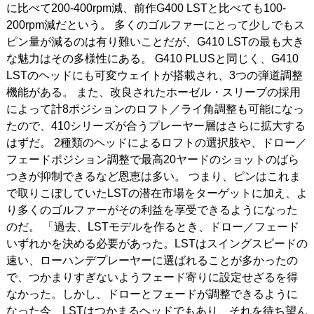
に比べて200-400rpm減、前作G400 LSTと比べても100-
200rpm減だという。 多くのゴルファーにとって少しでもス
ピン量が減るのは有り難いことだが、G410 LSTの最も大き
な魅力はその多様性にある。 G410 PLUSと同じく、G410
LSTのヘッドにも可変ウェイトが搭載され、3つの弾道調整
機能がある。 また、改良されたホーゼル・スリーブの採用
によって計8ポジションのロフト／ライ角調整も可能になっ
たので、410シリーズが合うプレーヤー層はさらに拡大する
はずだ。 2種類のヘッドによるロフトの選択肢や、ドロー／
フェードポジション調整で最高20ヤードのショットのばら
つきが抑制できるなど恩恵は多い。 つまり、ピンはこれま
で取りこぼしていたLSTの潜在市場をターゲットに加え、よ
り多くのゴルファーがその利益を享受できるようになった
のだ。 「過去、LSTモデルを作るとき、ドロー／フェード
いずれかを決める必要があった。LSTはスイングスピードの
速い、ローハンデプレーヤーに選ばれることが多かったの
で、つかまりすぎないようフェード寄りに設定せざるを得
なかった。しかし、ドローとフェードが調整できるように
なった今、LSTはつかまるヘッドでもあり、それを待ち望ん