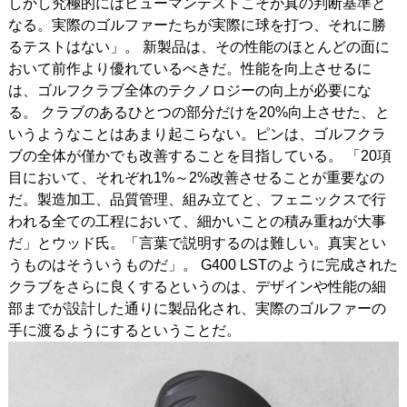
しかし究極的にはヒューマンテストこそが真の判断基準と
なる。実際のゴルファーたちが実際に球を打つ、それに勝
るテストはない」。 新製品は、その性能のほとんどの面に
おいて前作より優れているべきだ。性能を向上させるに
は、ゴルフクラブ全体のテクノロジーの向上が必要にな
る。 クラブのあるひとつの部分だけを20%向上させた、と
いうようなことはあまり起こらない。ピンは、ゴルフクラ
ブの全体が僅かでも改善することを目指している。 「20項
目において、それぞれ1%～2%改善させることが重要なの
だ。製造加工、品質管理、組み立てと、フェニックスで行
われる全ての工程において、細かいことの積み重ねが大事
だ」とウッド氏。「言葉で説明するのは難しい。真実とい
うものはそういうものだ」。 G400 LSTのように完成された
クラブをさらに良くするというのは、デザインや性能の細
部までが設計した通りに製品化され、実際のゴルファーの
手に渡るようにするということだ。