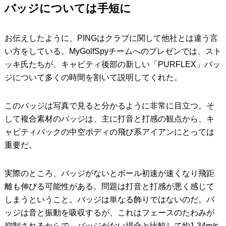
バッジについては手短に
お伝えしたように、PINGはクラブに関して他社とは違う言
い方をしている。MyGolfSpyチームへのプレゼンでは、スト
ッキ氏たちが、キャビティ後部の新しい「PURFLEX」バッ
ジについて多くの時間を割いて説明してくれた。
このバッジは写真で見ると分かるように非常に目立つ。そ
して複合素材のバッジは、主に打音と打感の観点から、キ
ャビティバックの中空ボディの飛び系アイアンにとっては
重要だ。
実際のところ、バッジがないとボール初速が速くなり飛距
離も伸びる可能性がある。問題は打音と打感が悪く感じて
しまうということ。バッジは単なる飾りではないのだ。バ
ッジは音と振動を吸収するが、これはフェースのたわみが
抑制されるからで、バッジがない場合と比較して約1.34m/s