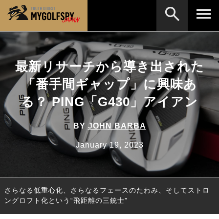
MOST WANTED
テストランキング
最新リサーチから導き出された
検索
NEW RELEASES
新製品情報
「番手間ギャップ」に興味あ
HOW TO
ゴルフ上達・実践テクニック
※メーカー名やクラブ名など、検索したい事柄を入
る？ PING「G430」アイアン
力してください。
LAB
テスト・データ検証
BY
JOHN BARBA
Golf News
ゴルフニュース
January 19, 2023
REVIEWS
製品レビュー
DRIVERS
ドライバー
さらなる低重心化、さらなるフェースのたわみ、そしてストロ
FAIRWAY WOODS
フェアウェイウッド
ングロフト化という“飛距離の三銃士”
HYBRIDS
ハイブリッド