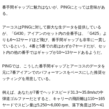
番手間ギャップに魅力はないが、PINGにとっては意味があ
る。
アーコスはPINGに対して膨大な生データを提供している
が、「G430」アイアンのセット内の全番手は、「G425」よ
りも6〜12ヤードほど飛び、番手間ギャップも非常に一貫し
ているという。4番と5番での差はわずか7ヤードだが、セッ
ト内の他の番手ではギャップが10〜13ヤードあるようだ。
PINGでは、こうした番手間ギャップとアーコスのデータを
元に7番アイアンでのパフォーマンスをベースにした推奨セ
ッティングを用意している。
例えば、あなたが7番でヘッドスピード31.3〜35.8m/sの中
弾道ゴルファーだとすると、キャリーの飛距離は110〜165
ヤードでスピン量は5,250〜6,000 rpm、落下角度は35〜41