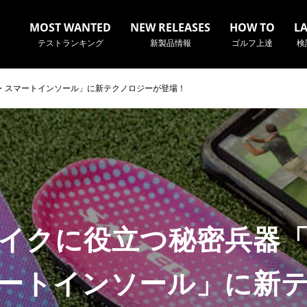
MOST WANTED
NEW RELEASES
HOW TO
L
テストランキング
新製品情報
ゴルフ上達
検
・スマートインソール」に新テクノロジーが登場！
名やクラブ名など、検索したい事柄を入力してください。
イクに役立つ秘密兵器
ートインソール」に新