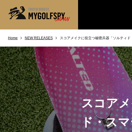
Home
NEW RELEASES
スコアメイクに役立つ秘密兵器「ソルティド
MOST WANTED
テストランキング
NEW RELEASES
新製品情報
※メーカー
HOW TO
ゴルフ上達・実践テクニック
LAB
テスト・データ検証
Golf News
ゴルフニュース
スコアメ
REVIEWS
製品レビュー
DRIVERS
ドライバー
ド・スマ
FAIRWAY WOODS
フェアウェイウッド