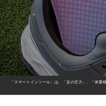
HYBRIDS
ハイブリッド
IRONS
アイアン
WEDGES
ウェッジ
PUTTERS
パター
OTHER
その他
Editor’s Picks
編集部のおすすめ
Our Team
私たちのチーム
Our Mission
私たちの使命
「スマートインソール」は、「足の圧力」、「体重
ABOUT US
MyGolfSpyJapanとは？