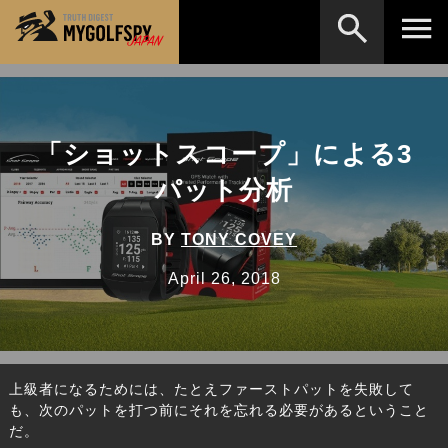
MOST WANTED
テストランキング
検索
NEW RELEASES
「ショットスコープ」による3
新製品情報
パット分析
HOW TO
ゴルフ上達・実践テクニック
※メーカー名やクラブ名など、検索したい事柄を入
力してください。
LAB
テスト・データ検証
BY
TONY COVEY
Golf News
ゴルフニュース
April 26, 2018
REVIEWS
製品レビュー
DRIVERS
ドライバー
上級者になるためには、たとえファーストパットを失敗して
FAIRWAY WOODS
フェアウェイウッド
も、次のパットを打つ前にそれを忘れる必要があるということ
だ。
HYBRIDS
ハイブリッド