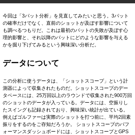
IRONS
アイアン
今回は「3パット分析」を見直してみたいと思う。3パット
WEDGES
の確率だけでなく、直前のショットが及ぼす影響について
ウェッジ
も調べるつもりだ。これは最初のパットの失敗が及ぼす心
PUTTERS
パター
理的影響と、それ以降のパットにどのような影響を与える
かを掘り下げてみるという興味深い分析だ。
OTHER
その他
Editor’s Picks
データについて
編集部のおすすめ
Our Team
私たちのチーム
この分析に使うデータは、「ショットスコープ」という計
Our Mission
私たちの使命
測器によって収集されたものだ。ショットスコープのデー
タベースには、25万回以上のラウンドで収集された900万回
ABOUT US
MyGolfSpyJapanとは？
のショットのデータが入っている。データには、空振りし
たスイングも記録されており、興味深い統計が出ている。
例えばゴルファーは実際のショットを打つ前に、平均2回素
振りをするのをご存知だろうか。 ショットスコープのパフ
ォーマンスダッシュボードには、ショットスコープとGPS