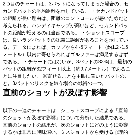
2つ目のチャートは、3パットになってしまった場合の、セ
カンドパットの平均距離を示している。 ・セカンドパット
の距離が長い理由は、距離のコントロールが悪いためだと
考えられる。ハンディキャップが高いほど、セカンドパッ
トの距離が増えるのは当然である。 ・ショットスコープ
は、良いラグパット※の認識に誤解があることを示してい
る。データによれば、カップから4~5フィート（約1.2~1.5
メートル）以内に寄せられればゴルファーは満足するはず
である。 ・チャートにはないが、3パットの83%は、最初の
パットの距離が32フィート以上（約9.7メートル）であるこ
とに注目したい。 ※寄せることを主眼に置いたパットのこ
と。3パットのリスクを嫌う場合の戦術の一つ。
直前のショットが及ぼす影響
以下の一連のチャートは、ショットスコープによる「直前
のショットが及ぼす影響」について分析した結果である。
直前のショットの結果が、次のショットにどのように影響
するかは非常に興味深い。ミスショットから受ける心理的