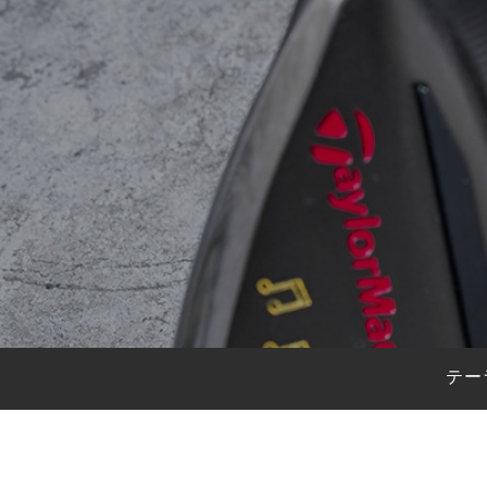
HYBRIDS
ハイブリッド
IRONS
アイアン
WEDGES
ウェッジ
PUTTERS
パター
OTHER
その他
Editor’s Picks
編集部のおすすめ
Our Team
私たちのチーム
Our Mission
私たちの使命
テー
ABOUT US
MyGolfSpyJapanとは？