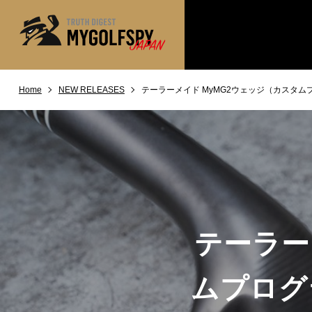
Home
NEW RELEASES
テーラーメイド MyMG2ウェッジ（カスタ
MOST WANTED
テストランキング
NEW RELEASES
新製品情報
※メーカー
HOW TO
ゴルフ上達・実践テクニック
LAB
テスト・データ検証
Golf News
ゴルフニュース
テーラー
REVIEWS
製品レビュー
DRIVERS
ドライバー
ムプログ
FAIRWAY WOODS
フェアウェイウッド