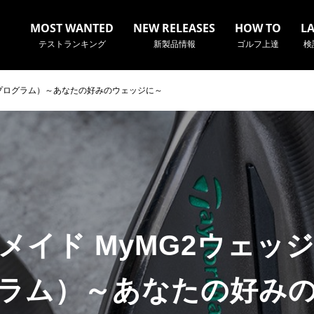
MOST WANTED
NEW RELEASES
HOW TO
L
テストランキング
新製品情報
ゴルフ上達
検
ムプログラム）～あなたの好みのウェッジに～
名やクラブ名など、検索したい事柄を入力してください。
メイド MyMG2ウェッ
ラム）～あなたの好み