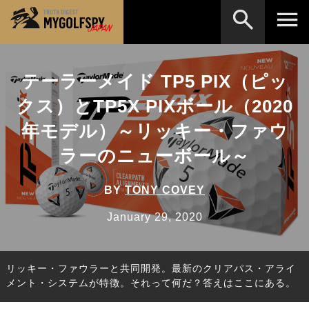
MOST WANTED
テストランキング
テーラーメイド TP5 PIX（ピッ
検索
NEW RELEASES
クス）とTP5X PIXボール（2020
新製品情報
年モデル）～リッキー・ファウ
HOW TO
ゴルフ上達・実践テクニック
※メーカー名やクラブ名など、検索したい事柄を入
力してください。
ラーのニューボール～
LAB
テスト・データ検証
Golf News
ゴルフニュース
BY
TONY COVEY
REVIEWS
January 29, 2020
製品レビュー
DRIVERS
ドライバー
リッキー・ファウラーと共同開発。最新のクリアパス・アライ
FAIRWAY WOODS
フェアウェイウッド
メント・システムが特徴。それって何だ？答えはここにある。
HYBRIDS
ハイブリッド