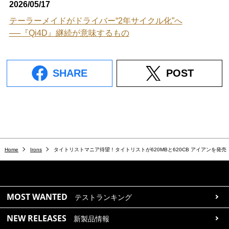
2026/05/17
テーラーメイドがドライバー“2年サイクル化”へ
──『Qi4D』継続が意味するもの
SHARE
POST
Home
Irons
タイトリストマニア待望！タイトリストが620MBと620CB アイアンを発売
MOST WANTED
テストランキング
NEW RELEASES
新製品情報