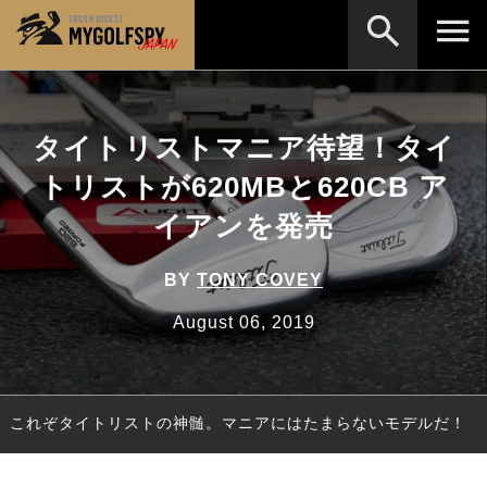
MOST WANTED
テストランキング
タイトリストマニア待望！タイ
検索
NEW RELEASES
新製品情報
トリストが620MBと620CB ア
HOW TO
ゴルフ上達・実践テクニック
※メーカー名やクラブ名など、検索したい事柄を入
イアンを発売
力してください。
LAB
テスト・データ検証
BY
TONY COVEY
Golf News
ゴルフニュース
August 06, 2019
REVIEWS
製品レビュー
DRIVERS
ドライバー
これぞタイトリストの神髄。マニアにはたまらないモデルだ！
FAIRWAY WOODS
フェアウェイウッド
HYBRIDS
ハイブリッド