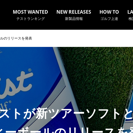
MOST WANTED
NEW RELEASES
HOW TO
L
テストランキング
新製品情報
ゴルフ上達
検
ルのリリースを発表
名やクラブ名など、検索したい事柄を入力してください。
ストが新ツアーソフト
ィーボールのリリースを