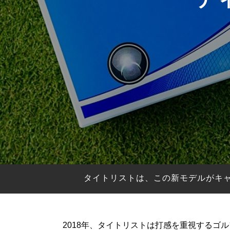
HYBRIDS
ハイブリッド
IRONS
アイアン
WEDGES
ウェッジ
PUTTERS
パター
OTHER
その他
Editor’s Picks
編集部のおすすめ
Our Team
私たちのチーム
Our Mission
私たちの使命
タイトリストは、この新モデルがキャ
ABOUT US
MyGolfSpyJapanとは？
2018年、タイトリストは打感を重視するゴル