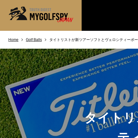
Home
Golf Balls
タイトリストが新ツアーソフトとヴェロシティーボー
MOST WANTED
テストランキング
NEW RELEASES
新製品情報
※メーカー
HOW TO
ゴルフ上達・実践テクニック
LAB
テスト・データ検証
Golf News
ゴルフニュース
REVIEWS
製品レビュー
タイトリ
DRIVERS
ドライバー
FAIRWAY WOODS
テ
フェアウェイウッド