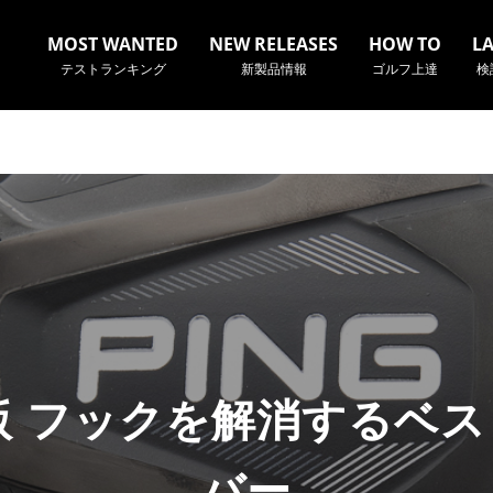
MOST WANTED
NEW RELEASES
HOW TO
L
テストランキング
新製品情報
ゴルフ上達
検
名やクラブ名など、検索したい事柄を入力してください。
年版 フックを解消するベ
バー