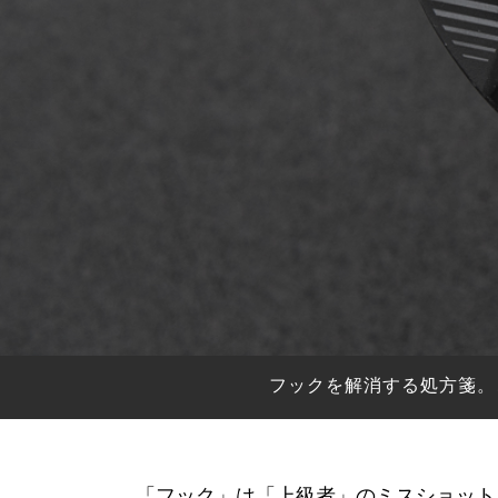
HYBRIDS
ハイブリッド
IRONS
アイアン
WEDGES
ウェッジ
PUTTERS
パター
OTHER
その他
Editor’s Picks
編集部のおすすめ
Our Team
私たちのチーム
Our Mission
私たちの使命
フックを解消する処方箋。
ABOUT US
MyGolfSpyJapanとは？
「フック」は「上級者」のミスショット