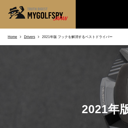
Home
Drivers
2021年版 フックを解消するベストドライバー
MOST WANTED
テストランキング
NEW RELEASES
新製品情報
※メーカー
HOW TO
ゴルフ上達・実践テクニック
LAB
テスト・データ検証
Golf News
ゴルフニュース
REVIEWS
製品レビュー
2021
DRIVERS
ドライバー
FAIRWAY WOODS
フェアウェイウッド