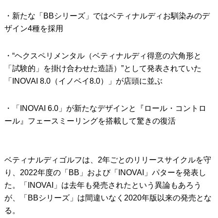
・新たな「BBシリーズ」ではベティナルディお馴染みのデ
IRONS
アイアン
ザイン4種を採用
WEDGES
ウェッジ
・“ヘクスペリメンタル（ベティナルディ得意の六角形と
PUTTERS
パター
「試験的」を掛け合わせた造語）”として発表されていた
OTHER
その他
「INOVAI 8.0（イノベイ8.0）」が店頭に並ぶ
Editor’s Picks
編集部のおすすめ
・「INOVAI 6.0」が新たなデザインと『ロール・コントロ
Our Team
私たちのチーム
ール』フェースミーリングを搭載して驚きの復活
Our Mission
私たちの使命
ABOUT US
ベティナルディゴルフは、2年ごとのリリースサイクルを守
MyGolfSpyJapanとは？
り、2022年度の「BB」および「INOVAI」パターを発表し
た。「INOVAI」は去年も発売されたという異論もあろう
が、「BBシリーズ」は間違いなく2020年版以来の発売とな
る。