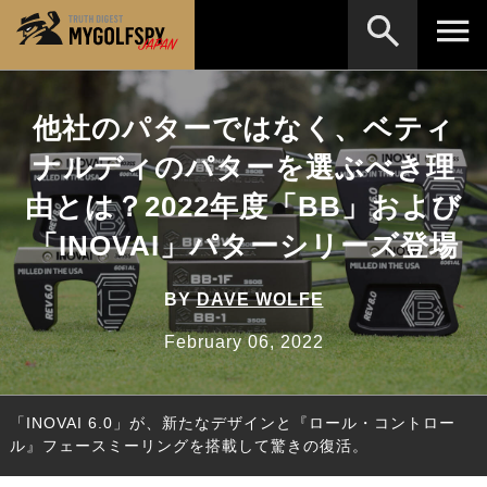
MOST WANTED
テストランキング
他社のパターではなく、ベティ
検索
NEW RELEASES
ナルディのパターを選ぶべき理
新製品情報
由とは？2022年度「BB」および
HOW TO
ゴルフ上達・実践テクニック
※メーカー名やクラブ名など、検索したい事柄を入
力してください。
「INOVAI」パターシリーズ登場
LAB
テスト・データ検証
Golf News
ゴルフニュース
BY
DAVE WOLFE
REVIEWS
February 06, 2022
製品レビュー
DRIVERS
ドライバー
「INOVAI 6.0」が、新たなデザインと『ロール・コントロー
FAIRWAY WOODS
フェアウェイウッド
ル』フェースミーリングを搭載して驚きの復活。
HYBRIDS
ハイブリッド