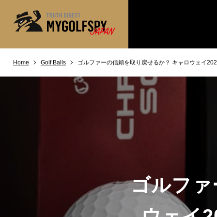
Home
Golf Balls
ゴルファーの信頼を取り戻せるか？ キャロウェイ20
MOST WANTED
テストランキング
NEW RELEASES
新製品情報
※メーカー
HOW TO
ゴルフ上達・実践テクニック
LAB
テスト・データ検証
Golf News
ゴルフニュース
REVIEWS
製品レビュー
ゴルファ
DRIVERS
ドライバー
FAIRWAY WOODS
ウェイ2
フェアウェイウッド