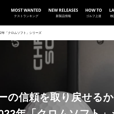
MOST WANTED
NEW RELEASES
HOW TO
L
テストランキング
新製品情報
ゴルフ上達
検
22年「クロムソフト」シリーズ
名やクラブ名など、検索したい事柄を入力してください。
ーの信頼を取り戻せるか
022年「クロムソフト