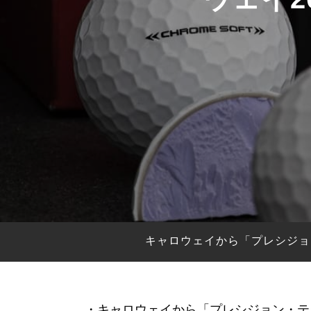
HYBRIDS
ハイブリッド
IRONS
アイアン
WEDGES
ウェッジ
PUTTERS
パター
OTHER
その他
Editor’s Picks
編集部のおすすめ
Our Team
私たちのチーム
Our Mission
私たちの使命
キャロウェイから「プレシジョン
ABOUT US
MyGolfSpyJapanとは？
・キャロウェイから「プレシジョン・テクノ