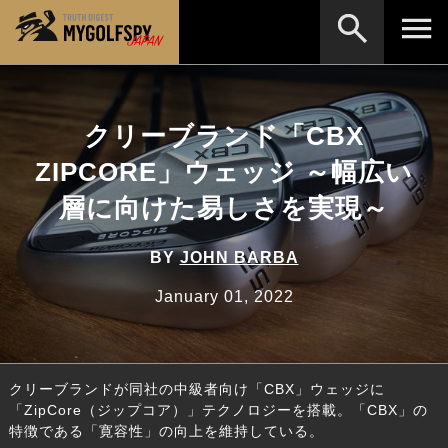
MOST WANTED
テストランキング
クリーブランド「CBX
検索
NEW RELEASES
新製品情報
ZIPCORE」ウェッジ ～幅広い
HOW TO
ゴルフ上達・実践テクニック
※メーカー名やクラブ名など、検索したい事柄を入
層に向けた易しさを実現～
力してください。
LAB
テスト・データ検証
BY
JOHN BARBA
Golf News
ゴルフニュース
January 01, 2022
REVIEWS
製品レビュー
DRIVERS
ドライバー
クリーブランドが同社の中級者向け「CBX」ウェッジに
FAIRWAY WOODS
フェアウェイウッド
「ZipCore（ジップコア）」テクノロジーを搭載。「CBX」の
特徴である「寛容性」の向上を維持している。
HYBRIDS
ハイブリッド