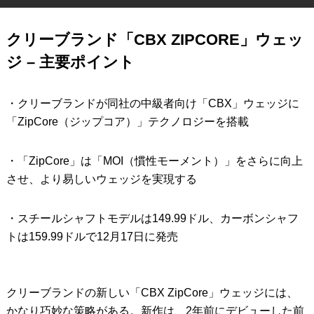
IRONS
アイアン
クリーブランド「CBX ZIPCORE」ウェッ
WEDGES
ウェッジ
ジ – 主要ポイント
PUTTERS
パター
・クリーブランドが同社の中級者向け「CBX」ウェッジに
OTHER
その他
「ZipCore（ジップコア）」テクノロジーを搭載
Editor’s Picks
編集部のおすすめ
・「ZipCore」は「MOI（慣性モーメント）」をさらに向上
Our Team
私たちのチーム
させ、より易しいウェッジを実現する
Our Mission
私たちの使命
・スチールシャフトモデルは149.99ドル、カーボンシャフ
ABOUT US
MyGolfSpyJapanとは？
トは159.99ドルで12月17日に発売
クリーブランドの新しい「CBX ZipCore」ウェッジには、
かなり巧妙な策略がある。新作は、2年前にデビューした前