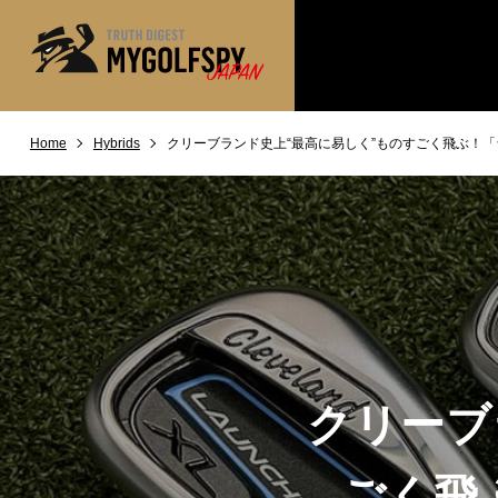
Home
Hybrids
クリーブランド史上“最高に易しく”ものすごく飛ぶ！「
MOST WANTED
テストランキング
NEW RELEASES
新製品情報
※メーカー
HOW TO
ゴルフ上達・実践テクニック
LAB
テスト・データ検証
Golf News
ゴルフニュース
REVIEWS
製品レビュー
クリーブ
DRIVERS
ドライバー
FAIRWAY WOODS
ごく飛
フェアウェイウッド