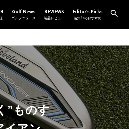
AB
Golf News
REVIEWS
Editor’s Picks
証
ゴルフニュース
製品レビュー
編集部のおすすめ
検索
く”ものす
アイアン