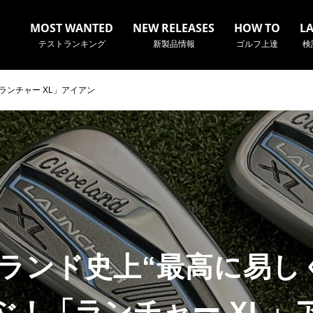
MOST WANTED
NEW RELEASES
HOW TO
L
テストランキング
新製品情報
ゴルフ上達
検
ランチャー XL」アイアン
名やクラブ名など、検索したい事柄を入力してください。
ランド史上“最高に易し
ぶ！「ランチャー XL」