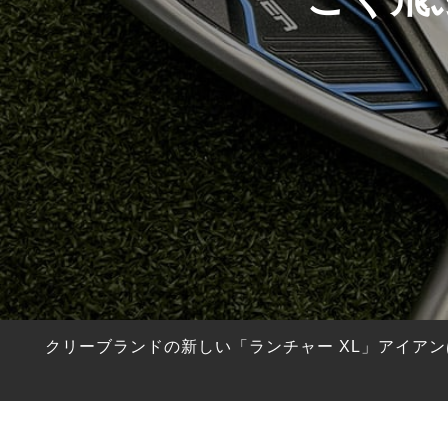
HYBRIDS
ハイブリッド
IRONS
アイアン
WEDGES
ウェッジ
PUTTERS
パター
OTHER
その他
Editor’s Picks
編集部のおすすめ
Our Team
私たちのチーム
Our Mission
私たちの使命
クリーブランドの新しい「ランチャー XL」アイアン
ABOUT US
MyGolfSpyJapanとは？