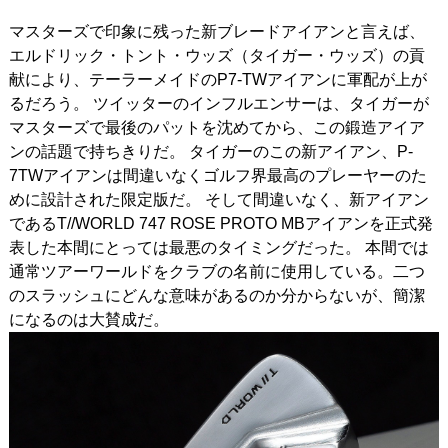
マスターズで印象に残った新ブレードアイアンと言えば、
IRONS
アイアン
エルドリック・トント・ウッズ（タイガー・ウッズ）の貢
WEDGES
ウェッジ
献により、テーラーメイドのP7-TWアイアンに軍配が上が
るだろう。 ツイッターのインフルエンサーは、タイガーが
PUTTERS
パター
マスターズで最後のパットを沈めてから、この鍛造アイア
ンの話題で持ちきりだ。 タイガーのこの新アイアン、P-
OTHER
その他
7TWアイアンは間違いなくゴルフ界最高のプレーヤーのた
めに設計された限定版だ。 そして間違いなく、新アイアン
Editor’s Picks
編集部のおすすめ
であるT//WORLD 747 ROSE PROTO MBアイアンを正式発
Our Team
私たちのチーム
表した本間にとっては最悪のタイミングだった。 本間では
通常ツアーワールドをクラブの名前に使用している。二つ
Our Mission
私たちの使命
のスラッシュにどんな意味があるのか分からないが、簡潔
になるのは大賛成だ。
ABOUT US
MyGolfSpyJapanとは？