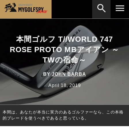
MOST WANTED
テストランキング
本間ゴルフ T//WORLD 747
検索
NEW RELEASES
新製品情報
ROSE PROTO MBアイアン ～
HOW TO
ゴルフ上達・実践テクニック
※メーカー名やクラブ名など、検索したい事柄を入
TWの宿命～
力してください。
LAB
テスト・データ検証
BY
JOHN BARBA
Golf News
ゴルフニュース
April 18, 2019
REVIEWS
製品レビュー
DRIVERS
ドライバー
本間は、あなたが本当に実力のあるゴルファーなら、この本格
FAIRWAY WOODS
フェアウェイウッド
的ブレードを使うべきであると思っている。
HYBRIDS
ハイブリッド