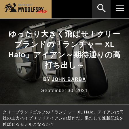
MOST WANTED
テストランキング
ゆったり大きく飛ばせ！クリー
検索
NEW RELEASES
ブランドの「ランチャー XL
新製品情報
Halo」アイアン～期待通りの高
HOW TO
ゴルフ上達・実践テクニック
※メーカー名やクラブ名など、検索したい事柄を入
力してください。
打ち出し～
LAB
テスト・データ検証
Golf News
ゴルフニュース
BY
JOHN BARBA
REVIEWS
September 30, 2021
製品レビュー
DRIVERS
ドライバー
クリーブランドゴルフの「ランチャー XL Halo」アイアンは同
FAIRWAY WOODS
フェアウェイウッド
社の主力ハイブリッドアイアンの新作だ。果たして連勝記録を
伸ばせるモデルとなるか？
HYBRIDS
ハイブリッド