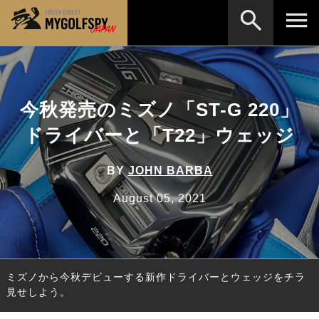
MOST WANTED
テストランキング
検索
NEW RELEASES
今秋発売のミズノ「ST-G 220」
新製品情報
ドライバーと「T22」ウェッジ
HOW TO
ゴルフ上達・実践テクニック
※メーカー名やクラブ名など、検索したい事柄を入
力してください。
LAB
テスト・データ検証
BY
JOHN BARBA
Golf News
ゴルフニュース
August 05, 2021
REVIEWS
製品レビュー
DRIVERS
ドライバー
ミズノから今秋デビューする新作ドライバーとウェッジをチラ
FAIRWAY WOODS
フェアウェイウッド
見せしよう。
HYBRIDS
ハイブリッド