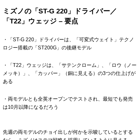
ミズノの「ST-G 220」ドライバー／
IRONS
アイアン
「T22」ウェッジ – 要点
WEDGES
ウェッジ
PUTTERS
パター
・「ST-G 220」ドライバーは、「可変式ウェイト」テクノ
ロジー搭載の「ST200G」の後継モデル
OTHER
その他
Editor’s Picks
編集部のおすすめ
・「T22」ウェッジは、「サテンクローム」、「ロウ（ノー
メッキ）」、「カッパー」（銅に見える）の3つの仕上げが
Our Team
私たちのチーム
ある
Our Mission
私たちの使命
・両モデルとも全英オープンでテストされ、最短でも発売
ABOUT US
MyGolfSpyJapanとは？
は10月以降になるだろう
先週の両モデルのチョイ出しが何かを示唆しているとする