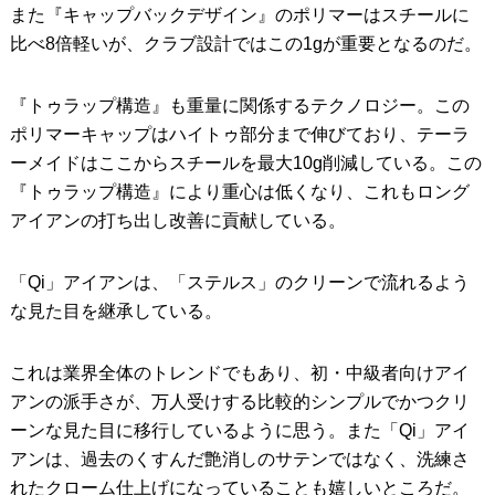
また『キャップバックデザイン』のポリマーはスチールに
比べ8倍軽いが、クラブ設計ではこの1gが重要となるのだ。
『トゥラップ構造』も重量に関係するテクノロジー。この
ポリマーキャップはハイトゥ部分まで伸びており、テーラ
ーメイドはここからスチールを最大10g削減している。この
『トゥラップ構造』により重心は低くなり、これもロング
アイアンの打ち出し改善に貢献している。
「Qi」アイアンは、「ステルス」のクリーンで流れるよう
な見た目を継承している。
これは業界全体のトレンドでもあり、初・中級者向けアイ
アンの派手さが、万人受けする比較的シンプルでかつクリ
ーンな見た目に移行しているように思う。また「Qi」アイ
アンは、過去のくすんだ艶消しのサテンではなく、洗練さ
れたクローム仕上げになっていることも嬉しいところだ。