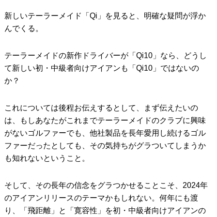
新しいテーラーメイド「Qi」を見ると、明確な疑問が浮か
IRONS
アイアン
んでくる。
WEDGES
ウェッジ
テーラーメイドの新作ドライバーが「Qi10」なら、どうし
PUTTERS
パター
て新しい初・中級者向けアイアンも「Qi10」ではないの
OTHER
その他
か？
Editor’s Picks
編集部のおすすめ
これについては後程お伝えするとして、まず伝えたいの
Our Team
私たちのチーム
は、もしあなたがこれまでテーラーメイドのクラブに興味
がないゴルファーでも、他社製品を長年愛用し続けるゴル
Our Mission
私たちの使命
ファーだったとしても、その気持ちがグラついてしまうか
も知れないということ。
ABOUT US
MyGolfSpyJapanとは？
そして、その長年の信念をグラつかせることこそ、2024年
のアイアンリリースのテーマかもしれない。何年にも渡
り、「飛距離」と「寛容性」を初・中級者向けアイアンの