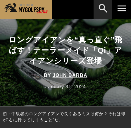
MOST WANTED
テストランキング
ロングアイアンを“真っ直ぐ”飛
検索
NEW RELEASES
新製品情報
ばす！テーラーメイド「Qi」ア
HOW TO
ゴルフ上達・実践テクニック
※メーカー名やクラブ名など、検索したい事柄を入
イアンシリーズ登場
力してください。
LAB
テスト・データ検証
BY
JOHN BARBA
Golf News
ゴルフニュース
January 31, 2024
REVIEWS
製品レビュー
DRIVERS
ドライバー
初・中級者のロングアイアンで良くあるミスは何か？それは球
FAIRWAY WOODS
フェアウェイウッド
が“右に行ってしまうこと”だ。
HYBRIDS
ハイブリッド