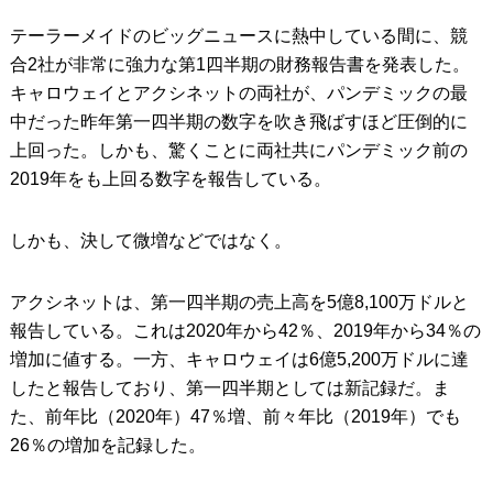
テーラーメイドのビッグニュースに熱中している間に、競
IRONS
アイアン
合2社が非常に強力な第1四半期の財務報告書を発表した。
WEDGES
ウェッジ
キャロウェイとアクシネットの両社が、パンデミックの最
中だった昨年第一四半期の数字を吹き飛ばすほど圧倒的に
PUTTERS
パター
上回った。しかも、驚くことに両社共にパンデミック前の
OTHER
2019年をも上回る数字を報告している。
その他
Editor’s Picks
編集部のおすすめ
しかも、決して微増などではなく。
Our Team
私たちのチーム
アクシネットは、第一四半期の売上高を5億8,100万ドルと
Our Mission
私たちの使命
報告している。これは2020年から42％、2019年から34％の
増加に値する。一方、キャロウェイは6億5,200万ドルに達
ABOUT US
MyGolfSpyJapanとは？
したと報告しており、第一四半期としては新記録だ。ま
た、前年比（2020年）47％増、前々年比（2019年）でも
26％の増加を記録した。