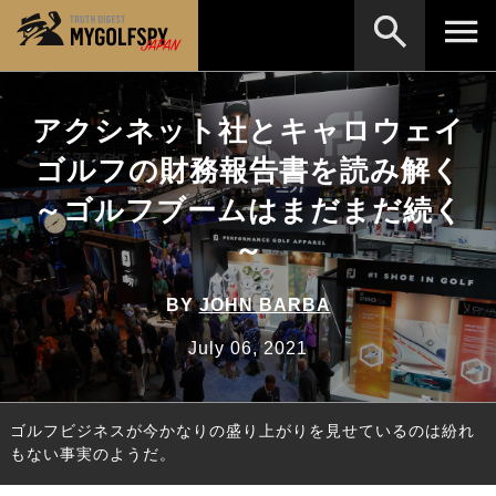
MOST WANTED
テストランキング
アクシネット社とキャロウェイ
検索
NEW RELEASES
ゴルフの財務報告書を読み解く
新製品情報
～ゴルフブームはまだまだ続く
HOW TO
ゴルフ上達・実践テクニック
※メーカー名やクラブ名など、検索したい事柄を入
力してください。
～
LAB
テスト・データ検証
Golf News
ゴルフニュース
BY
JOHN BARBA
REVIEWS
July 06, 2021
製品レビュー
DRIVERS
ドライバー
ゴルフビジネスが今かなりの盛り上がりを見せているのは紛れ
FAIRWAY WOODS
フェアウェイウッド
もない事実のようだ。
HYBRIDS
ハイブリッド