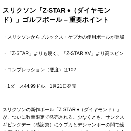
スリクソン「Z-STAR ♦︎（ダイヤモン
IRONS
アイアン
ド）」ゴルフボール – 重要ポイント
WEDGES
ウェッジ
PUTTERS
パター
・スリクソンからブルックス・ケプカの使用ボールが登場
OTHER
その他
・「Z-STAR」よりも硬く、「Z-STAR XV」より高スピン
Editor’s Picks
編集部のおすすめ
・コンプレッション（硬度）は102
Our Team
私たちのチーム
Our Mission
私たちの使命
・1ダース44.99ドル、1月21日発売
ABOUT US
MyGolfSpyJapanとは？
スリクソンの新作ボール「Z-STAR ♦︎（ダイヤモンド）」
が、ついに数量限定で発売される。少なくとも、サンクス
ギビングデー（感謝祭）にケプカとデシャンボーの間で繰