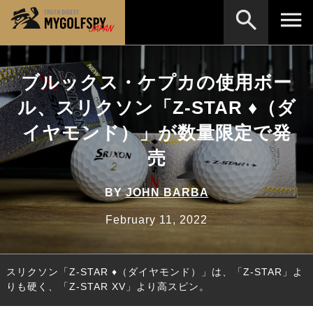
MOST WANTED
テストランキング
ブルックス・ケプカの使用ボー
検索
NEW RELEASES
ル、スリクソン「Z-STAR ♦︎（ダ
新製品情報
イヤモンド）」が数量限定で発
HOW TO
ゴルフ上達・実践テクニック
※メーカー名やクラブ名など、検索したい事柄を入
力してください。
売
LAB
テスト・データ検証
Golf News
ゴルフニュース
BY
JOHN BARBA
REVIEWS
February 11, 2022
製品レビュー
DRIVERS
ドライバー
スリクソン「Z-STAR ♦︎（ダイヤモンド）」は、「Z-STAR」よ
FAIRWAY WOODS
フェアウェイウッド
りも硬く、「Z-STAR XV」より高スピン。
HYBRIDS
ハイブリッド