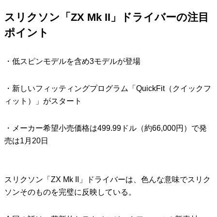
スリクソン「ZX Mk II」ドライバーの注目
IRONS
アイアン
ポイント
WEDGES
ウェッジ
PUTTERS
パター
・低スピンモデルを含め3モデルが登場
OTHER
その他
・新しいフィッティングプログラム「QuickFit（クイックフ
Editor’s Picks
編集部のおすすめ
ィット）」がスタート
Our Team
私たちのチーム
・メーカー希望小売価格は499.99ドル（約66,000円）で発
Our Mission
私たちの使命
売は1月20日
ABOUT US
MyGolfSpyJapanとは？
スリクソン「ZX Mk II」ドライバーは、色んな意味でスリク
ソンそのものを完璧に反映している。