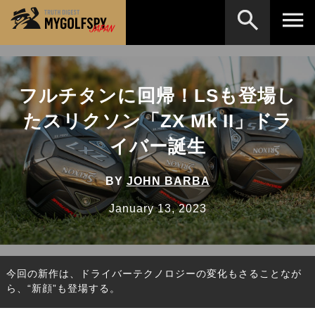
MOST WANTED
テストランキング
フルチタンに回帰！LSも登場し
検索
NEW RELEASES
新製品情報
たスリクソン「ZX Mk II」ドラ
HOW TO
ゴルフ上達・実践テクニック
※メーカー名やクラブ名など、検索したい事柄を入
イバー誕生
力してください。
LAB
テスト・データ検証
BY
JOHN BARBA
Golf News
ゴルフニュース
January 13, 2023
REVIEWS
製品レビュー
DRIVERS
ドライバー
今回の新作は、ドライバーテクノロジーの変化もさることなが
FAIRWAY WOODS
フェアウェイウッド
ら、“新顔”も登場する。
HYBRIDS
ハイブリッド