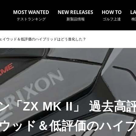
MOST WANTED
NEW RELEASES
HOW TO
L
テストランキング
新製品情報
ゴルフ上達
検
ェアウェイウッド＆低評価のハイブリッドはどう進化した？
名やクラブ名など、検索したい事柄を入力してください。
「ZX MK II」 過去
ウッド＆低評価のハイ