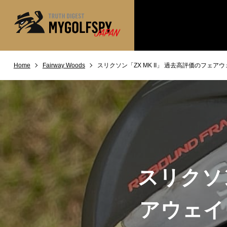
Home
Fairway Woods
スリクソン「ZX MK II」 過去高評価のフ
MOST WANTED
テストランキング
NEW RELEASES
新製品情報
※メーカー
HOW TO
ゴルフ上達・実践テクニック
LAB
テスト・データ検証
Golf News
ゴルフニュース
スリクソン
REVIEWS
製品レビュー
DRIVERS
ドライバー
アウェイ
FAIRWAY WOODS
フェアウェイウッド