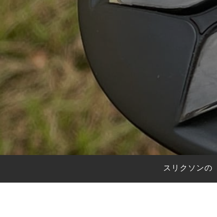
HYBRIDS
ハイブリッド
IRONS
アイアン
WEDGES
ウェッジ
PUTTERS
パター
OTHER
その他
Editor’s Picks
編集部のおすすめ
Our Team
私たちのチーム
Our Mission
私たちの使命
スリクソンの「
ABOUT US
MyGolfSpyJapanとは？