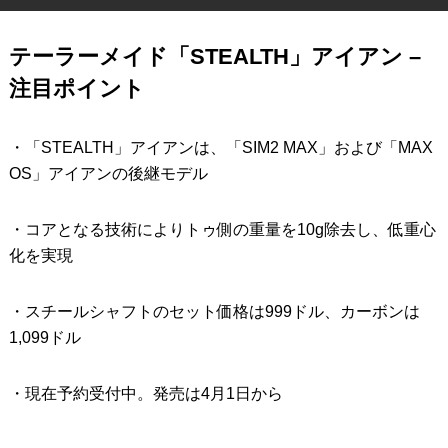
IRONS
アイアン
テーラーメイド「STEALTH」アイアン –
WEDGES
ウェッジ
注目ポイント
PUTTERS
パター
・「STEALTH」アイアンは、「SIM2 MAX」および「MAX
OTHER
その他
OS」アイアンの後継モデル
Editor’s Picks
編集部のおすすめ
・コアとなる技術によりトゥ側の重量を10g除去し、低重心
Our Team
私たちのチーム
化を実現
Our Mission
私たちの使命
・スチールシャフトのセット価格は999ドル、カーボンは
ABOUT US
MyGolfSpyJapanとは？
1,099ドル
・現在予約受付中。発売は4月1日から