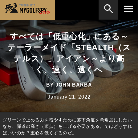
MOST WANTED
テストランキング
すべては「低重心化」にある～
検索
NEW RELEASES
テーラーメイド「STEALTH（ス
新製品情報
テルス）」アイアン～より高
HOW TO
ゴルフ上達・実践テクニック
※メーカー名やクラブ名など、検索したい事柄を入
力してください。
く、速く、遠くへ
LAB
テスト・データ検証
Golf News
ゴルフニュース
BY
JOHN BARBA
REVIEWS
January 21, 2022
製品レビュー
DRIVERS
ドライバー
グリーンで止める力を増やすために落下角度を急角度にしたい
FAIRWAY WOODS
フェアウェイウッド
なら、弾道の高さ（頂点）を上げる必要がある。ではどうすれ
ばいいのか？重心を低くするのだ。
HYBRIDS
ハイブリッド