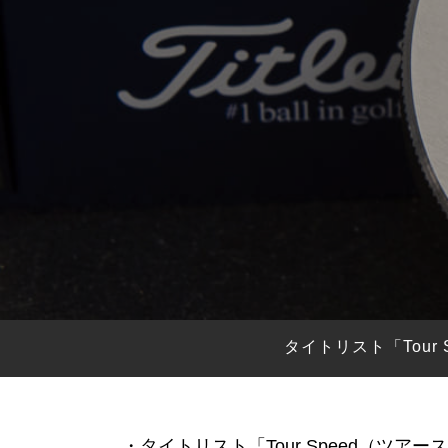
HYBRIDS
ハイブリッド
IRONS
アイアン
WEDGES
ウェッジ
PUTTERS
パター
OTHER
その他
Editor’s Picks
編集部のおすすめ
Our Team
私たちのチーム
Our Mission
私たちの使命
タイトリスト「Tour
ABOUT US
MyGolfSpyJapanとは？
・タイトリスト「Tour Speed（ツア