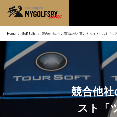
Home
Golf Balls
競合他社の主力商品に並ぶ実力？ タイトリスト「ツ
MOST WANTED
テストランキング
NEW RELEASES
新製品情報
※メーカー
HOW TO
ゴルフ上達・実践テクニック
LAB
テスト・データ検証
Golf News
ゴルフニュース
競合他社
REVIEWS
製品レビュー
DRIVERS
ドライバー
スト「
FAIRWAY WOODS
フェアウェイウッド