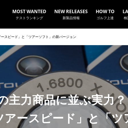
MOST WANTED
NEW RELEASES
HOW TO
L
テストランキング
新製品情報
ゴルフ上達
検
アースピード」と「ツアーソフト」の新バージョン
名やクラブ名など、検索したい事柄を入力してください。
の主力商品に並ぶ実力？
ツアースピード」と「ツ