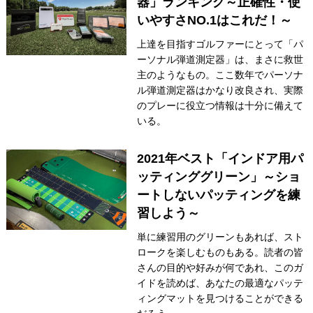
器」ランキング～正確性・使
いやすさNO.1はこれだ！～
上達を目指すゴルファーにとって「パ
ーソナル弾道測定器」は、まさに救世
主のようなもの。ここ数年でパーソナ
ル弾道測定器はかなり改良され、実際
のプレーに役立つ情報は十分に備えて
いる。
2021年ベスト「インドア用パ
ッティンググリーン」～ショ
ートしないパッティングを練
習しよう～
単に練習用のグリーンもあれば、スト
ロークを楽しむものもある。読者の皆
さんの目的や好みが何であれ、このガ
イドを読めば、あなたの最適なパッテ
ィングマットを見つけることができる