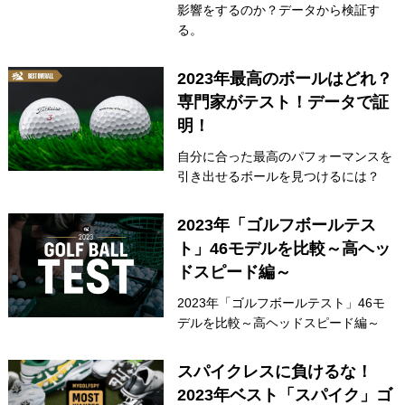
影響をするのか？データから検証す
IRONS
る。
アイアン
WEDGES
ウェッジ
2023年最高のボールはどれ？
専門家がテスト！データで証
PUTTERS
パター
明！
OTHER
その他
自分に合った最高のパフォーマンスを
引き出せるボールを見つけるには？
Editor’s Picks
編集部のおすすめ
Our Team
私たちのチーム
2023年「ゴルフボールテス
ト」46モデルを比較～高ヘッ
Our Mission
私たちの使命
ドスピード編～
ABOUT US
MyGolfSpyJapanとは？
2023年「ゴルフボールテスト」46モ
デルを比較～高ヘッドスピード編～
スパイクレスに負けるな！
2023年ベスト「スパイク」ゴ