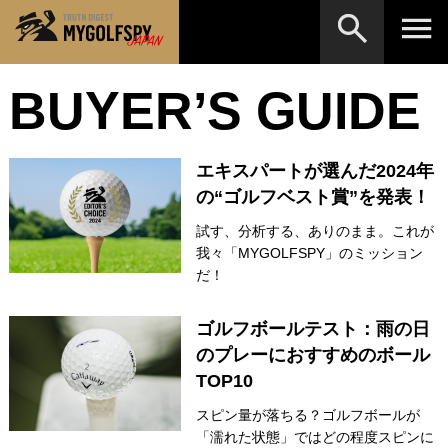
BUYER’S GUIDE
MOST WANTED
テストランキング
検索
NEW RELEASES
新製品情報
エキスパートが選んだ2024年
HOW TO
ゴルフ上達・実践テクニック
※メーカー名やクラブ名など、検索したい事柄を入
の“ゴルフベスト賞”を発表！
力してください。
LAB
試す、分析する、ありのまま。これが
テスト・データ検証
我々「MYGOLFSPY」のミッション
Golf News
ゴルフニュース
だ！
REVIEWS
製品レビュー
ゴルフボールテスト：雨の日
のプレーにおすすめのボール
DRIVERS
ドライバー
TOP10
FAIRWAY WOODS
フェアウェイウッド
スピン量が落ちる？ゴルフボールが
「濡れた状態」ではどの程度スピンに
HYBRIDS
ハイブリッド