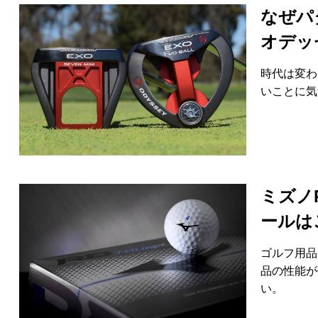
なぜパ
HYBRIDS
ハイブリッド
オデッ
IRONS
アイアン
時代は変わ
WEDGES
ウェッジ
いことに気
PUTTERS
パター
OTHER
その他
Editor’s Picks
編集部のおすすめ
ミズノR
Our Team
私たちのチーム
ールは
Our Mission
私たちの使命
ゴルフ用品
ABOUT US
MyGolfSpyJapanとは？
品の性能が
い。