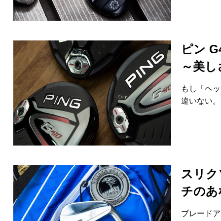
ピン 
～美し
もし「ヘッ
違いない。
スリク
チのあ
ブレードア