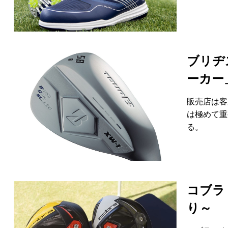
ブリヂス
ーカー
販売店は客
は極めて重
る。
コブラ 
り～