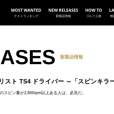
MOST WANTED
NEW RELEASES
HOW TO
L
テストランキング
新製品情報
ゴルフ上達
検
EASES
名やクラブ名など、検索したい事柄を入力してください。
新製品情報
リスト TS4 ドライバー ～「スピンキラ
のスピン量が2,800rpm以上ある人は、必見だ。