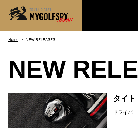
Home
NEW RELEASES
MOST WANTED
テストランキング
NEW RELEASES
新製品情報
NEW REL
※メーカー
HOW TO
ゴルフ上達・実践テクニック
LAB
テスト・データ検証
Golf News
ゴルフニュース
タイト
REVIEWS
製品レビュー
ドライバー
DRIVERS
ドライバー
FAIRWAY WOODS
フェアウェイウッド