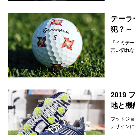
テーラ
犯？～
「イミテー
言い切れな
2019
地と機
フットジョ
デザインに