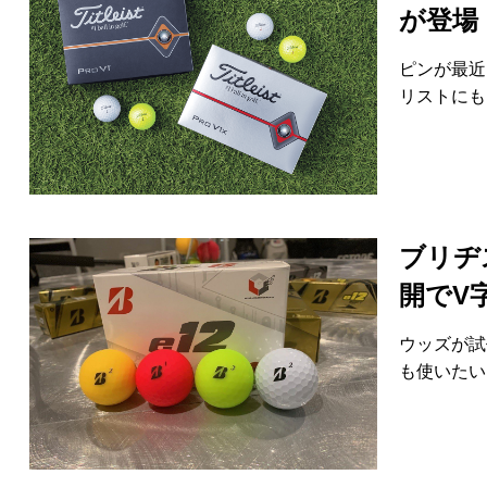
が登場
ピンが最近
リストにも
ブリヂ
開でV
ウッズが試
も使いたい