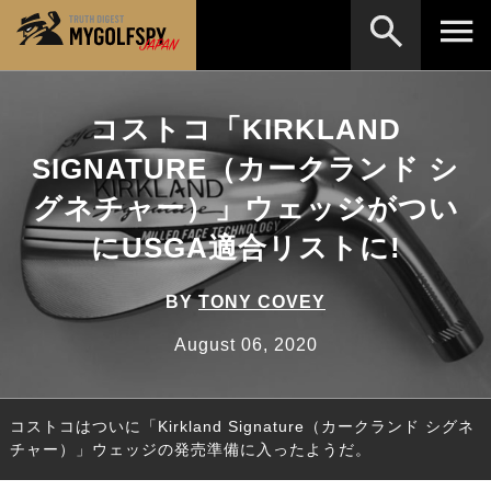
MOST WANTED
テストランキング
コストコ「KIRKLAND
検索
NEW RELEASES
SIGNATURE（カークランド シ
新製品情報
グネチャー）」ウェッジがつい
HOW TO
ゴルフ上達・実践テクニック
※メーカー名やクラブ名など、検索したい事柄を入
力してください。
にUSGA適合リストに!
LAB
テスト・データ検証
Golf News
ゴルフニュース
BY
TONY COVEY
REVIEWS
August 06, 2020
製品レビュー
DRIVERS
ドライバー
コストコはついに「Kirkland Signature（カークランド シグネ
FAIRWAY WOODS
フェアウェイウッド
チャー）」ウェッジの発売準備に入ったようだ。
HYBRIDS
ハイブリッド