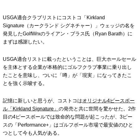
USGA適合クラブリストにコストコ「Kirkland
Signature（カークランド シグネチャー）」ウェッジの名を
発見したGolfWrxのライアン・ブラス氏（Ryan Barath）に
まずは感謝したい。
USGA適合リストに載ったということは、巨大ホールセール
を主体とする企業が本格的にゴルフクラブ事業に乗り出し
たことを意味し、ついに「噂」が「現実」になってきたこ
とを強く示唆する。
記憶に新しいと思うが、コストコは
オリジナル4ピースボー
ル「Kirkland Signature」
の発売と共に世間を驚かせた。2作
目の4ピースボールでは致命的な問題が起こったが、3ピー
スの「Performance+」はゴルフボール市場で最安値のひと
つとして今も人気がある。