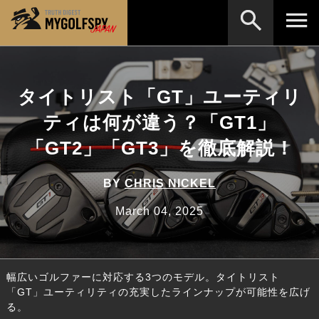
MOST WANTED
テストランキング
タイトリスト「GT」ユーティリ
検索
NEW RELEASES
新製品情報
ティは何が違う？「GT1」
HOW TO
ゴルフ上達・実践テクニック
※メーカー名やクラブ名など、検索したい事柄を入
「GT2」「GT3」を徹底解説！
力してください。
LAB
テスト・データ検証
BY
CHRIS NICKEL
Golf News
ゴルフニュース
March 04, 2025
REVIEWS
製品レビュー
DRIVERS
ドライバー
幅広いゴルファーに対応する3つのモデル。タイトリスト
FAIRWAY WOODS
フェアウェイウッド
「GT」ユーティリティの充実したラインナップが可能性を広げ
る。
HYBRIDS
ハイブリッド