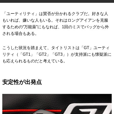
IRONS
アイアン
「ユーティリティ」は賛否が分かれるクラブだ。好きな人
WEDGES
ウェッジ
もいれば、嫌いな人もいる。それはロングアイアンを克服
するための“万能薬”にもなれば、1回のミスでバッグから外
PUTTERS
パター
される場合もある。
OTHER
その他
こうした状況を踏まえて、タイトリストは「GT」ユーティ
Editor’s Picks
編集部のおすすめ
リティ（「GT1」「GT2」「GT3」）が支持派にも懐疑派に
も応えられるものだと考えている。
Our Team
私たちのチーム
Our Mission
私たちの使命
安定性が出発点
ABOUT US
MyGolfSpyJapanとは？