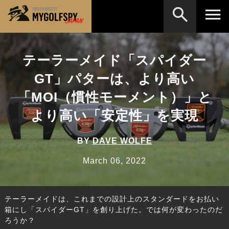
MOST WANTED
テストランキング
テーラーメイド「スパイダー
検索
NEW RELEASES
GT」パターは、より高い
新製品情報
「MOI（慣性モーメント）」と
HOW TO
ゴルフ上達・実践テクニック
※メーカー名やクラブ名など、検索したい事柄を入
力してください。
より高い「安定性」を実現
LAB
テスト・データ検証
Golf News
ゴルフニュース
BY
DAVE WOLFE
REVIEWS
March 06, 2022
製品レビュー
DRIVERS
ドライバー
テーラーメイドは、これまでの設計上のスタンダードをお払い
FAIRWAY WOODS
フェアウェイウッド
箱にし「スパイダーGT」を創り上げた。では何が変わったのだ
ろうか？
HYBRIDS
ハイブリッド