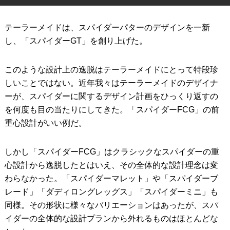
IRONS
アイアン
テーラーメイドは、スパイダーパターのデザインを一新
WEDGES
ウェッジ
し、「スパイダーGT」を創り上げた。
PUTTERS
パター
このような設計上の逸脱はテーラーメイドにとって特段珍
OTHER
しいことではない。近年我々はテーラーメイドのデザイナ
その他
ーが、スパイダーに関するデザイン計画をひっくり返すの
Editor’s Picks
編集部のおすすめ
を何度も目の当たりにしてきた。「スパイダーFCG」の前
重心設計がいい例だ。
Our Team
私たちのチーム
Our Mission
私たちの使命
しかし「スパイダーFCG」はクラシックなスパイダーの重
心設計から逸脱したとはいえ、その全体的な設計理念は変
ABOUT US
MyGolfSpyJapanとは？
わらなかった。「スパイダーマレット」や「スパイダーブ
レード」「ダディロングレッグス」「スパイダーミニ」も
同様。その形状に様々なバリエーションはあったが、スパ
イダーの全体的な設計プランから外れるものはほとんどな