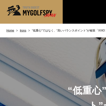
Home
Irons
“低重心”ではなく、“高いバランスポイント”が秘策「XXIO
MOST WANTED
テストランキング
NEW RELEASES
新製品情報
※メーカー
HOW TO
ゴルフ上達・実践テクニック
LAB
テスト・データ検証
Golf News
ゴルフニュース
REVIEWS
製品レビュー
“低重心
DRIVERS
ドライバー
FAIRWAY WOODS
ト”
フェアウェイウッド