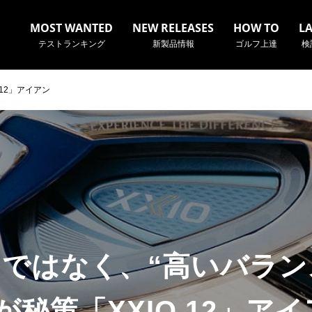
MOST WANTED
NEW RELEASES
HOW TO
L
テストランキング
新製品情報
ゴルフ上達
検
 12」アイアン
名やクラブ名など、検索したい事柄を入力してください。
”ではなく、“高いバラ
が秘策「XXIO 12」ア