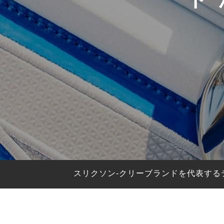
HYBRIDS
ハイブリッド
IRONS
アイアン
WEDGES
ウェッジ
PUTTERS
パター
OTHER
その他
Editor’s Picks
編集部のおすすめ
Our Team
私たちのチーム
Our Mission
私たちの使命
スリクソン-クリーブランドを代表する
ABOUT US
MyGolfSpyJapanとは？