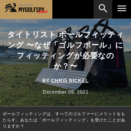
MOST WANTED
テストランキング
タイトリスト ボールフィッティ
検索
NEW RELEASES
ング 〜なぜ「ゴルフボール」に
新製品情報
フィッティングが必要なの
HOW TO
ゴルフ上達・実践テクニック
※メーカー名やクラブ名など、検索したい事柄を入
力してください。
か？〜
LAB
テスト・データ検証
Golf News
ゴルフニュース
BY
CHRIS NICKEL
REVIEWS
December 09, 2021
製品レビュー
DRIVERS
ドライバー
ボールフィッティングは、すべてのゴルファーにメリットをも
FAIRWAY WOODS
フェアウェイウッド
たらす。あなたは「ボールフィッティング」を受けたことがあ
りますか？
HYBRIDS
ハイブリッド