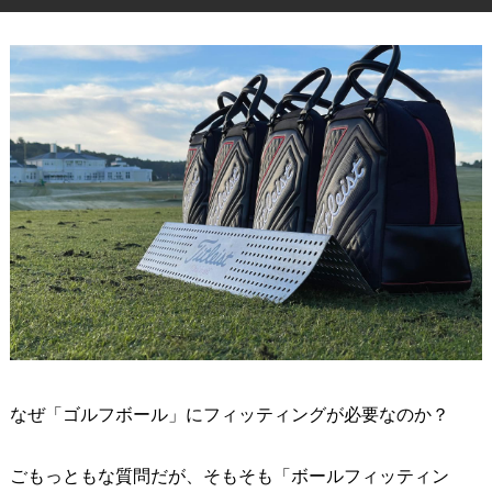
IRONS
アイアン
WEDGES
ウェッジ
PUTTERS
パター
OTHER
その他
Editor’s Picks
編集部のおすすめ
Our Team
私たちのチーム
Our Mission
私たちの使命
ABOUT US
MyGolfSpyJapanとは？
なぜ「ゴルフボール」にフィッティングが必要なのか？
ごもっともな質問だが、そもそも「ボールフィッティン