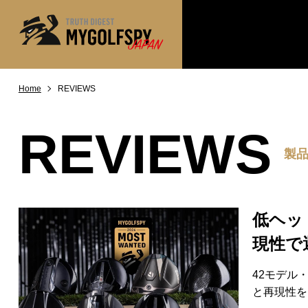
Home
REVIEWS
MOST WANTED
テストランキング
NEW RELEASES
新製品情報
REVIEWS
※メーカー
HOW TO
製
ゴルフ上達・実践テクニック
LAB
テスト・データ検証
Golf News
ゴルフニュース
低ヘッ
REVIEWS
現性で
製品レビュー
DRIVERS
ドライバー
42モデル
と再現性を
FAIRWAY WOODS
フェアウェイウッド