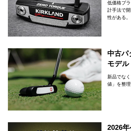
低価格ブラ
計手法で開
性がある。
中古パ
モデル
新品でなく
値」を整理
202