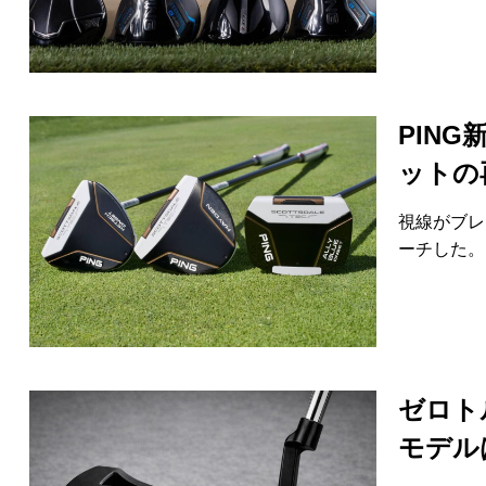
HYBRIDS
ハイブリッド
IRONS
アイアン
WEDGES
ウェッジ
PING
PUTTERS
ットの
パター
OTHER
その他
視線がブレ
ーチした。
Editor’s Picks
編集部のおすすめ
Our Team
私たちのチーム
Our Mission
私たちの使命
ABOUT US
MyGolfSpyJapanとは？
ゼロト
モデル