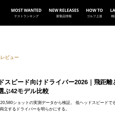
MOST WANTED
NEW RELEASES
HOW TO
L
テストランキング
新製品情報
ゴルフ上達
検
名やクラブ名など、検索したい事柄を入力してください。
品レビュー
ドスピード向けドライバー2026｜飛距離
選ぶ42モデル比較
・20,580ショットの実測データから検証。 低ヘッドスピードで
両立するドライバーを明らかにする。