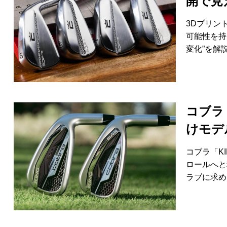
開で見
3Dプリン
可能性を持
変化”を解
コブラ
けモデ
コブラ「K
ロールへと
ラブに求め