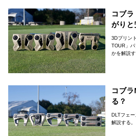
コブラ
がりと
3Dプリン
TOUR」
かを解説す
コブラ
る？
DLTフェ
解説する。