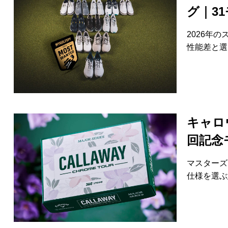
グ｜3
2026年
性能差と選
キャロウ
回記念
マスターズ
仕様を選ぶ